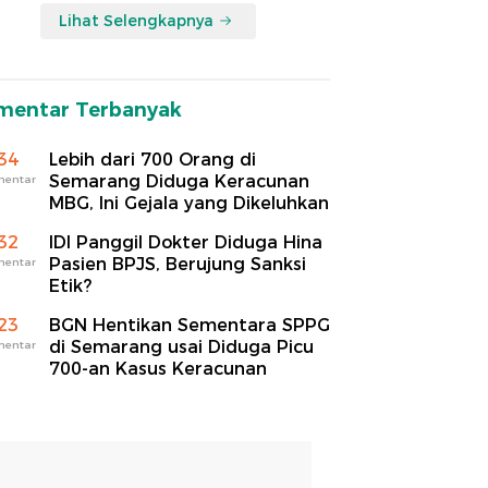
Lihat Selengkapnya
mentar Terbanyak
34
Lebih dari 700 Orang di
Semarang Diduga Keracunan
mentar
MBG, Ini Gejala yang Dikeluhkan
32
IDI Panggil Dokter Diduga Hina
Pasien BPJS, Berujung Sanksi
mentar
Etik?
23
BGN Hentikan Sementara SPPG
di Semarang usai Diduga Picu
mentar
700-an Kasus Keracunan