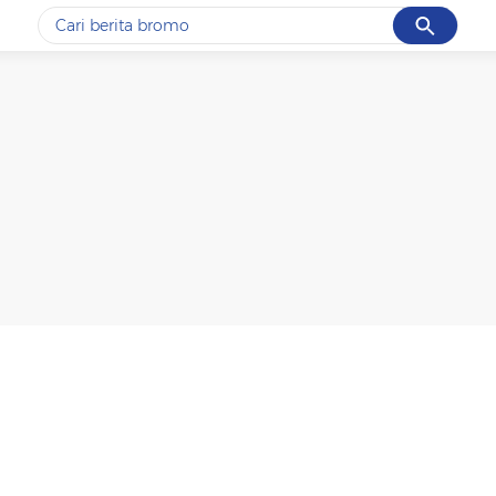
Cancel
Yang sedang ramai dicari
#1
ketik
#2
bromo
#3
streaming motogp
#4
prabowo
#5
data live draw sgp
Promoted
Terakhir yang dicari
Loading...