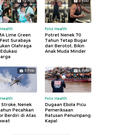
10 Foto
5 Foto
 Health
Foto Health
A Lime Green
Potret Nenek 70
 Fest Surabaya
Tahun Tetap Bugar
ukan Olahraga
dan Berotot, Bikin
 Edukasi
Anak Muda Minder
uarga
5 Foto
6 Foto
 Health
Foto Health
 Stroke, Nenek
Dugaan Ebola Picu
Tahun Pecahkan
Pemeriksaan
r Berdiri di Atas
Ratusan Penumpang
awat
Kapal