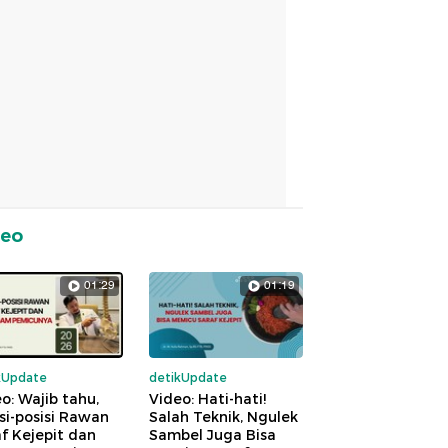
deo
01:29
01:19
kUpdate
detikUpdate
o: Wajib tahu,
Video: Hati-hati!
si-posisi Rawan
Salah Teknik, Ngulek
f Kejepit dan
Sambel Juga Bisa