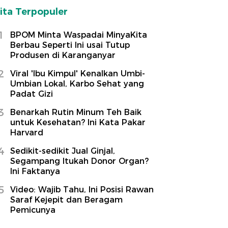
ita Terpopuler
1
BPOM Minta Waspadai MinyaKita
Berbau Seperti Ini usai Tutup
Produsen di Karanganyar
2
Viral 'Ibu Kimpul' Kenalkan Umbi-
Umbian Lokal, Karbo Sehat yang
Padat Gizi
3
Benarkah Rutin Minum Teh Baik
untuk Kesehatan? Ini Kata Pakar
Harvard
4
Sedikit-sedikit Jual Ginjal,
Segampang Itukah Donor Organ?
Ini Faktanya
5
Video: Wajib Tahu, Ini Posisi Rawan
Saraf Kejepit dan Beragam
Pemicunya