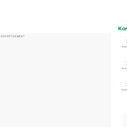
Ko
ADVERTISEMENT
Ko
Ko
Ko