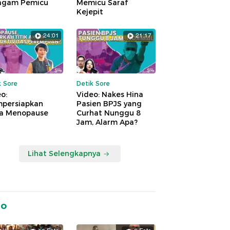
agam Pemicu
Memicu Saraf
Kejepit
24:01
21:17
k Sore
Detik Sore
o:
Video: Nakes Hina
persiapkan
Pasien BPJS yang
a Menopause
Curhat Nunggu 8
Jam, Alarm Apa?
Lihat Selengkapnya
to