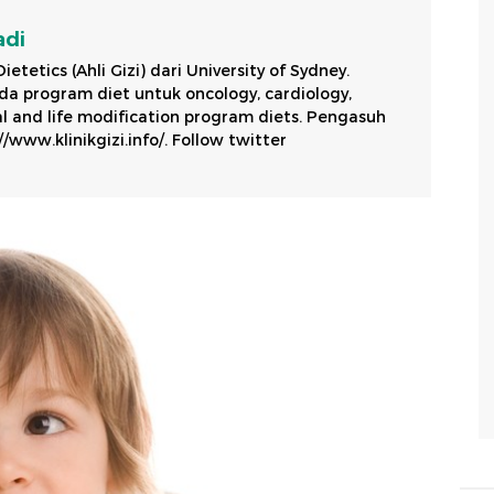
adi
etetics (Ahli Gizi) dari University of Sydney.
a program diet untuk oncology, cardiology,
al and life modification program diets. Pengasuh
//www.klinikgizi.info/. Follow twitter