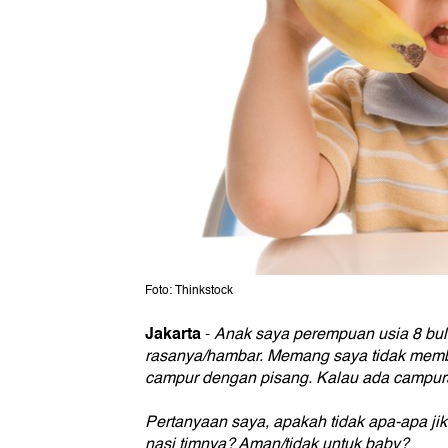
Foto: Thinkstock
Jakarta
-
Anak saya perempuan usia 8 bula
rasanya/hambar. Memang saya tidak member
campur dengan pisang. Kalau ada campura
Pertanyaan saya, apakah tidak apa-apa jik
nasi timnya? Aman/tidak untuk baby?