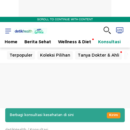
SCROLL TO CONTINUE WITH CONTENT
Home
Berita Sehat
Wellness & Diet
Konsultasi
Terpopuler
Koleksi Pilihan
Tanya Dokter & Ahli
T
Berbagi konsultasi kesehatan di sini
Kirim
detikHealth
Konsultasi