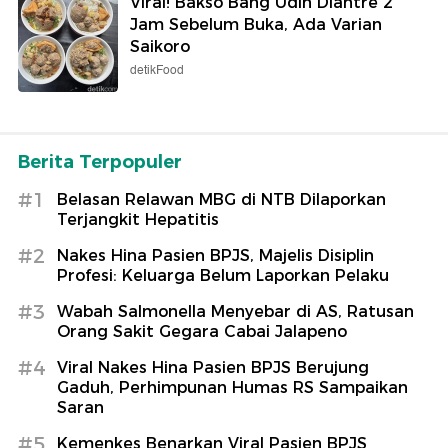
Viral! Bakso Bang Udin Diantre 2
Jam Sebelum Buka, Ada Varian
Saikoro
detikFood
Berita Terpopuler
#1
Belasan Relawan MBG di NTB Dilaporkan
Terjangkit Hepatitis
#2
Nakes Hina Pasien BPJS, Majelis Disiplin
Profesi: Keluarga Belum Laporkan Pelaku
#3
Wabah Salmonella Menyebar di AS, Ratusan
Orang Sakit Gegara Cabai Jalapeno
#4
Viral Nakes Hina Pasien BPJS Berujung
Gaduh, Perhimpunan Humas RS Sampaikan
Saran
#5
Kemenkes Benarkan Viral Pasien BPJS