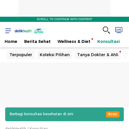
SCROLL TO CONTINUE WITH CONTENT
Home
Berita Sehat
Wellness & Diet
Konsultasi
Terpopuler
Koleksi Pilihan
Tanya Dokter & Ahli
T
Berbagi konsultasi kesehatan di sini
Kirim
detikHealth
Konsultasi