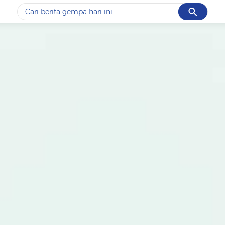
Cancel
Yang sedang ramai dicari
#1
data live draw sgp
#2
gempa hari ini
#3
prabowo
#4
iran
#5
demo
Promoted
Terakhir yang dicari
Loading...