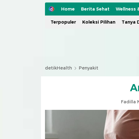
Home
Berita Sehat
Wellness 
Terpopuler
Koleksi Pilihan
Tanya D
detikHealth
Penyakit
A
Fadilla