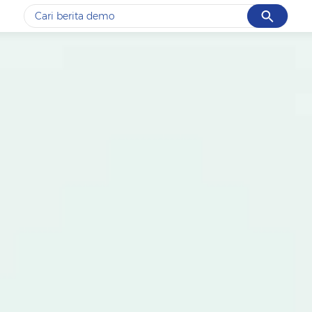
Cancel
Yang sedang ramai dicari
#1
piala presiden 2026
#2
prabowo
#3
gempa hari ini
#4
demo
#5
iran
Promoted
Terakhir yang dicari
Loading...