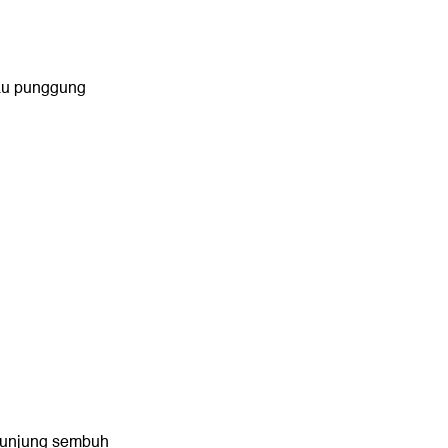
tau punggung
k kunjung sembuh