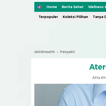
Home
Berita Sehat
Wellness 
Terpopuler
Koleksi Pilihan
Tanya D
detikHealth
Penyakit
Ater
Atta Kh