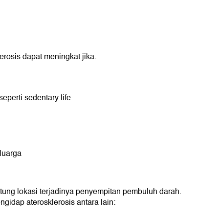
lerosis dapat meningkat jika:
eperti sedentary life
eluarga
ntung lokasi terjadinya penyempitan pembuluh darah.
gidap aterosklerosis antara lain: