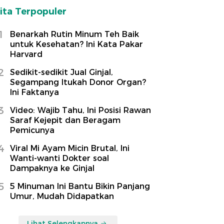
ita Terpopuler
1
Benarkah Rutin Minum Teh Baik
untuk Kesehatan? Ini Kata Pakar
Harvard
2
Sedikit-sedikit Jual Ginjal,
Segampang Itukah Donor Organ?
Ini Faktanya
3
Video: Wajib Tahu, Ini Posisi Rawan
Saraf Kejepit dan Beragam
Pemicunya
4
Viral Mi Ayam Micin Brutal, Ini
Wanti-wanti Dokter soal
Dampaknya ke Ginjal
5
5 Minuman Ini Bantu Bikin Panjang
Umur, Mudah Didapatkan
Lihat Selengkapnya