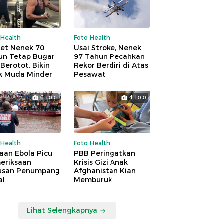
 Health
Foto Health
ret Nenek 70
Usai Stroke, Nenek
un Tetap Bugar
97 Tahun Pecahkan
Berotot, Bikin
Rekor Berdiri di Atas
k Muda Minder
Pesawat
6 Foto
4 Foto
 Health
Foto Health
aan Ebola Picu
PBB Peringatkan
eriksaan
Krisis Gizi Anak
usan Penumpang
Afghanistan Kian
al
Memburuk
Lihat Selengkapnya