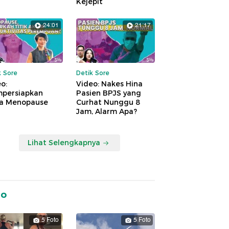
Kejepit
24:01
21:17
k Sore
Detik Sore
o:
Video: Nakes Hina
persiapkan
Pasien BPJS yang
a Menopause
Curhat Nunggu 8
Jam, Alarm Apa?
Lihat Selengkapnya
to
5 Foto
5 Foto