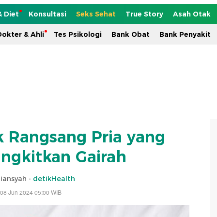
& Diet
Konsultasi
Seks Sehat
True Story
Asah Otak
okter & Ahli
Tes Psikologi
Bank Obat
Bank Penyakit
ik Rangsang Pria yang
gkitkan Gairah
riansyah -
detikHealth
 08 Jun 2024 05:00 WIB