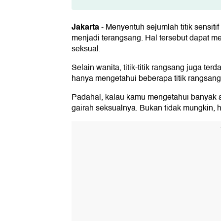
Titik-titik Rangsang pada Pria
1. Telinga
Jakarta
-
Menyentuh sejumlah titik sensit
2. Leher
menjadi terangsang. Hal tersebut dapat 
3. Kulit Kepala
seksual.
4. Bibir
5. Paha Bagian Dalam
Selain wanita, titik-titik rangsang juga t
6. Kepala Penis
hanya mengetahui beberapa titik rangsang 
7. Bokong
8. Puting
Padahal, kalau kamu mengetahui banyak 
9. Skrotum dan Testis
gairah seksualnya. Bukan tidak mungkin,
10. Perineum