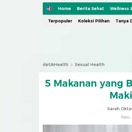
Home
Berita Sehat
Wellness 
Terpopuler
Koleksi Pilihan
Tanya D
detikHealth
Sexual Health
5 Makanan yang Bi
Maki
Sarah Okta
Rabu, 