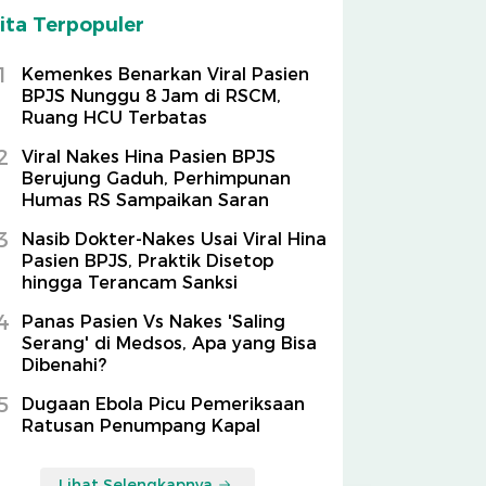
ita Terpopuler
1
Kemenkes Benarkan Viral Pasien
BPJS Nunggu 8 Jam di RSCM,
Ruang HCU Terbatas
2
Viral Nakes Hina Pasien BPJS
Berujung Gaduh, Perhimpunan
Humas RS Sampaikan Saran
3
Nasib Dokter-Nakes Usai Viral Hina
Pasien BPJS, Praktik Disetop
hingga Terancam Sanksi
4
Panas Pasien Vs Nakes 'Saling
Serang' di Medsos, Apa yang Bisa
Dibenahi?
5
Dugaan Ebola Picu Pemeriksaan
Ratusan Penumpang Kapal
Lihat Selengkapnya