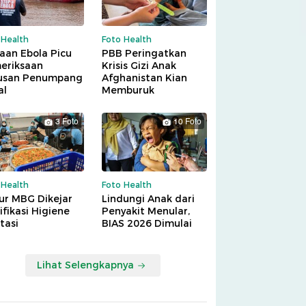
 Health
Foto Health
aan Ebola Picu
PBB Peringatkan
eriksaan
Krisis Gizi Anak
usan Penumpang
Afghanistan Kian
al
Memburuk
3 Foto
10 Foto
 Health
Foto Health
ur MBG Dikejar
Lindungi Anak dari
ifikasi Higiene
Penyakit Menular,
tasi
BIAS 2026 Dimulai
Lihat Selengkapnya