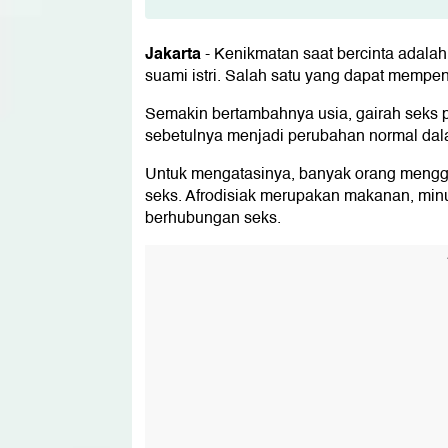
1. Ginkgo biloba
Jakarta
-
Kenikmatan saat bercinta adalah
2. L-arginin
suami istri. Salah satu yang dapat mempen
3. Cokelat
Semakin bertambahnya usia, gairah seks p
sebetulnya menjadi perubahan normal dal
4. Tiram
Untuk mengatasinya, banyak orang menggu
5. Stroberi
seks. Afrodisiak merupakan makanan, min
berhubungan seks.