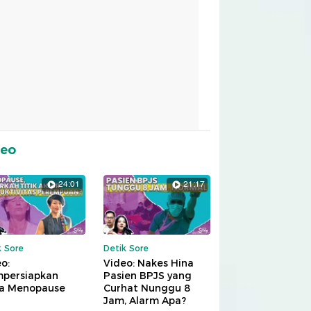
deo
24:01
21:17
k Sore
Detik Sore
o:
Video: Nakes Hina
persiapkan
Pasien BPJS yang
a Menopause
Curhat Nunggu 8
Jam, Alarm Apa?