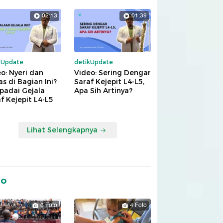
02:13
01:39
kUpdate
detikUpdate
o: Nyeri dan
Video: Sering Dengar
s di Bagian Ini?
Saraf Kejepit L4-L5,
padai Gejala
Apa Sih Artinya?
f Kejepit L4-L5
Lihat Selengkapnya
to
6 Foto
4 Foto