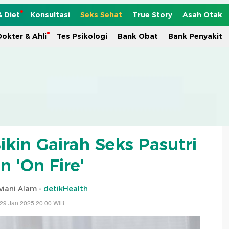
& Diet
Konsultasi
Seks Sehat
True Story
Asah Otak
okter & Ahli
Tes Psikologi
Bank Obat
Bank Penyakit
kin Gairah Seks Pasutri
n 'On Fire'
viani Alam -
detikHealth
29 Jan 2025 20:00 WIB