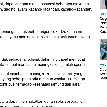
ini, dapat dengan mengkonsumsi beberapa makanan.
an, daging, ayam, kacang-kacangan, kacang-kacangan,
Foto
Dug
Pem
Rat
rsemangat untuk berhubungan seks. Makanan ini
Kap
nin, yang meningkatkan zat kimia otak tertentu yang
indak sebagai afrodisiak dalam arti dapat membuat
mentah dapat membantu meningkatkan jumlah sperma.
Foto
Dap
dapat membantu meningkatkan testosteron, yang
Sert
Sani
 yang sehat pada pria maupun wanita. Tiram juga
ntribusi terhadap kesehatan jantung dan saraf.
yang dapat meningkatkan gairah seks seseorang.
ria mengurangi risiko kanker prostat.