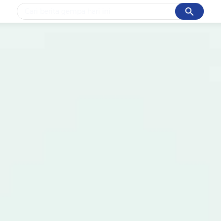
Cancel
Yang sedang ramai dicari
#1
piala presiden 2026
#2
prabowo
#3
gempa hari ini
#4
demo
#5
iran
Promoted
Terakhir yang dicari
Loading...