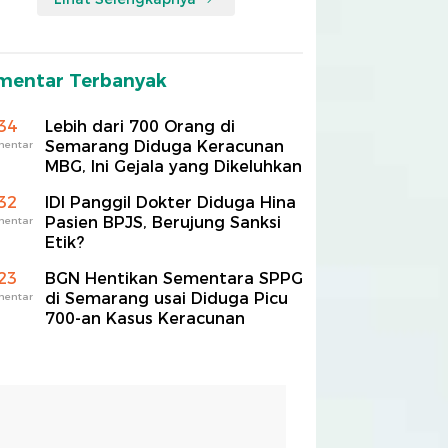
mentar Terbanyak
34
Lebih dari 700 Orang di
Semarang Diduga Keracunan
mentar
MBG, Ini Gejala yang Dikeluhkan
32
IDI Panggil Dokter Diduga Hina
Pasien BPJS, Berujung Sanksi
mentar
Etik?
23
BGN Hentikan Sementara SPPG
di Semarang usai Diduga Picu
mentar
700-an Kasus Keracunan