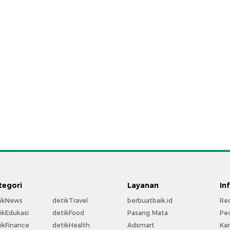
tegori
Layanan
In
ikNews
detikTravel
berbuatbaik.id
Re
ikEdukasi
detikFood
Pasang Mata
Pe
ikFinance
detikHealth
Adsmart
Kar