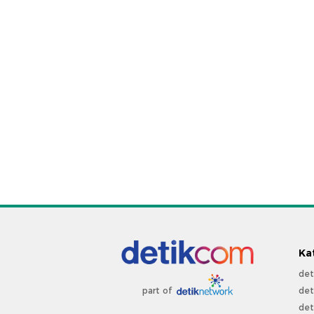
Ka
det
det
part of
det