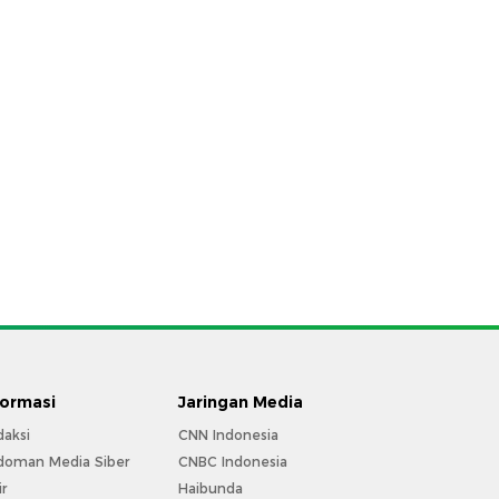
formasi
Jaringan Media
daksi
CNN Indonesia
doman Media Siber
CNBC Indonesia
ir
Haibunda