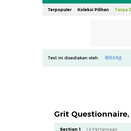
Terpopuler
Koleksi Pilihan
Tanya D
Test ini disediakan oleh:
Grit Questionnair
Section 1
10 Pertanyaan