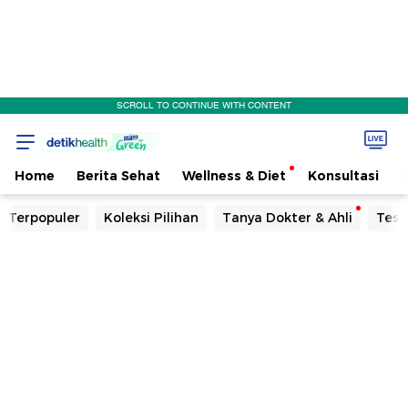
SCROLL TO CONTINUE WITH CONTENT
Home
Berita Sehat
Wellness & Diet
Konsultasi
Terpopuler
Koleksi Pilihan
Tanya Dokter & Ahli
Tes 