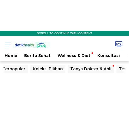
SCROLL TO CONTINUE WITH CONTENT
Home
Berita Sehat
Wellness & Diet
Konsultasi
Terpopuler
Koleksi Pilihan
Tanya Dokter & Ahli
Tes 