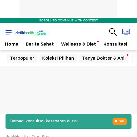
SCROLL TO CONTINUE WITH CONTENT
Home
Berita Sehat
Wellness & Diet
Konsultasi
Terpopuler
Koleksi Pilihan
Tanya Dokter & Ahli
T
Berbagi konsultasi kesehatan di sini
Kirim
detikHealth
True Story