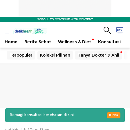
SCROLL TO CONTINUE WITH CONTENT
Home
Berita Sehat
Wellness & Diet
Konsultasi
Terpopuler
Koleksi Pilihan
Tanya Dokter & Ahli
T
Berbagi konsultasi kesehatan di sini
Kirim
detikHealth
True Story