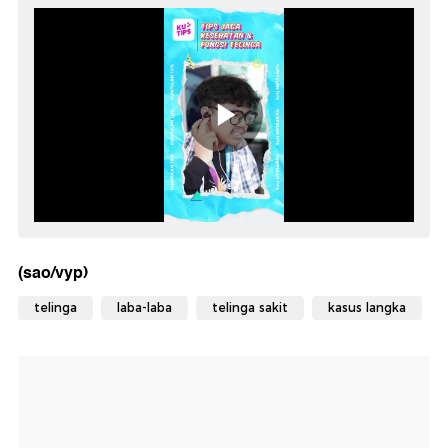
(sao/vyp)
telinga
laba-laba
telinga sakit
kasus langka