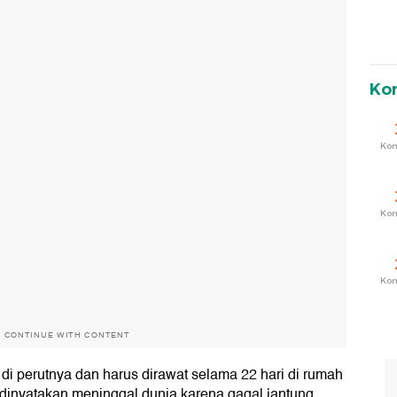
Ko
Ko
Ko
Ko
O CONTINUE WITH CONTENT
 di perutnya dan harus dirawat selama 22 hari di rumah
 dinyatakan meninggal dunia karena gagal jantung.