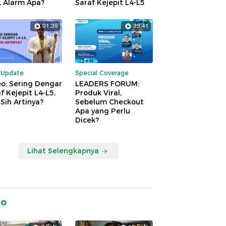
, Alarm Apa?
Saraf Kejepit L4-L5
01:39
39:41
kUpdate
Special Coverage
o: Sering Dengar
LEADERS FORUM:
f Kejepit L4-L5,
Produk Viral,
Sih Artinya?
Sebelum Checkout
Apa yang Perlu
Dicek?
Lihat Selengkapnya
to