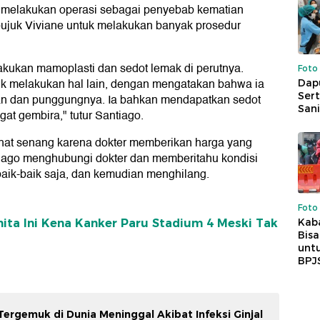
 melakukan operasi sebagai penyebab kematian
mbujuk Viviane untuk melakukan banyak prosedur
lakukan mamoplasti dan sedot lemak di perutnya.
Foto
k melakukan hal lain, dengan mengatakan bahwa ia
Dap
Sert
gan dan punggungnya. Ia bahkan mendapatkan sedot
Sani
gat gembira," tutur Santiago.
rlihat senang karena dokter memberikan harga yang
tiago menghubungi dokter dan memberitahu kondisi
 baik-baik saja, dan kemudian menghilang.
Foto
Kaba
nita Ini Kena Kanker Paru Stadium 4 Meski Tak
Bis
untu
BPJ
Tergemuk di Dunia Meninggal Akibat Infeksi Ginjal