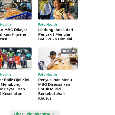
3 Foto
10 Foto
 Health
Foto Health
ur MBG Dikejar
Lindungi Anak dari
ifikasi Higiene
Penyakit Menular,
tasi
BIAS 2026 Dimulai
7 Foto
8 Foto
 Health
Foto Health
r Baik! Ojol Kini
Penyusunan Menu
a Menabung
MBG Disesuaikan
k Bayar Iuran
untuk Murid
S Kesehatan
Berkebutuhan
Khusus
Lihat Selengkapnya