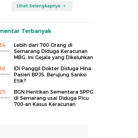
Lihat Selengkapnya
mentar Terbanyak
34
Lebih dari 700 Orang di
Semarang Diduga Keracunan
mentar
MBG, Ini Gejala yang Dikeluhkan
30
IDI Panggil Dokter Diduga Hina
Pasien BPJS, Berujung Sanksi
mentar
Etik?
23
BGN Hentikan Sementara SPPG
di Semarang usai Diduga Picu
mentar
700-an Kasus Keracunan