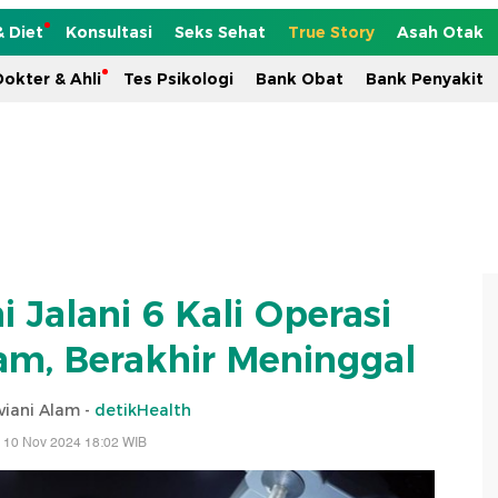
& Diet
Konsultasi
Seks Sehat
True Story
Asah Otak
okter & Ahli
Tes Psikologi
Bank Obat
Bank Penyakit
i Jalani 6 Kali Operasi
m, Berakhir Meninggal
viani Alam -
detikHealth
 10 Nov 2024 18:02 WIB