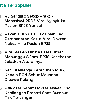
ita Terpopuler
1
RS Sardjito Setop Praktik
Mahasiswi PPDS Viral Nyinyir ke
Pasien BPJS Yurizal
2
Pakar: Burn Out Tak Boleh Jadi
Pembenaran Kasus Viral Dokter-
Nakes Hina Pasien BPJS
3
Viral Pasien Dihina usai Curhat
Menunggu 8 Jam, BPJS Kesehatan
Jelaskan Aturannya
4
Satu Keluarga Keracunan MBG,
Kepala BGN Sebut Makanan
Dibawa Pulang
5
Psikiater Sebut Dokter-Nakes Bisa
Kehilangan Empati Saat Burnout
Tak Tertangani