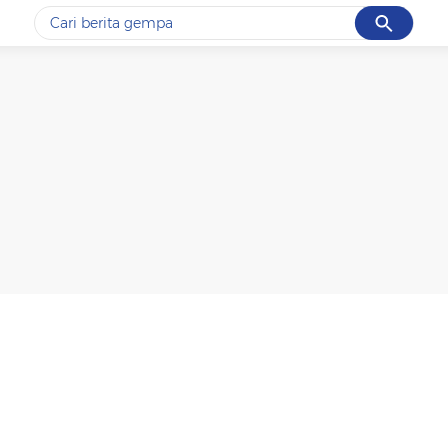
Cancel
Yang sedang ramai dicari
#1
gempa hari ini
#2
gempa
#3
iran
#4
demo
#5
prabowo
Promoted
Terakhir yang dicari
Loading...