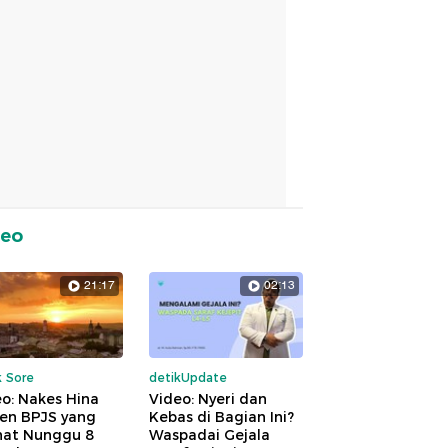
deo
21:17
02:13
k Sore
detikUpdate
o: Nakes Hina
Video: Nyeri dan
ien BPJS yang
Kebas di Bagian Ini?
hat Nunggu 8
Waspadai Gejala