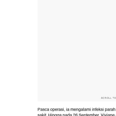
SCROLL T
Pasca operasi, ia mengalami infeksi parah
sakit. Hingga pada 26 September, Viviane