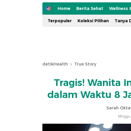
Home
Berita Sehat
Wellness 
Terpopuler
Koleksi Pilihan
Tanya D
detikHealth
True Story
Tragis! Wanita In
dalam Waktu 8 Ja
Sarah Okta
Minggu,