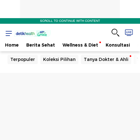
SCROLL TO CONTINUE WITH CONTENT
Home
Berita Sehat
Wellness & Diet
Konsultasi
Terpopuler
Koleksi Pilihan
Tanya Dokter & Ahli
T