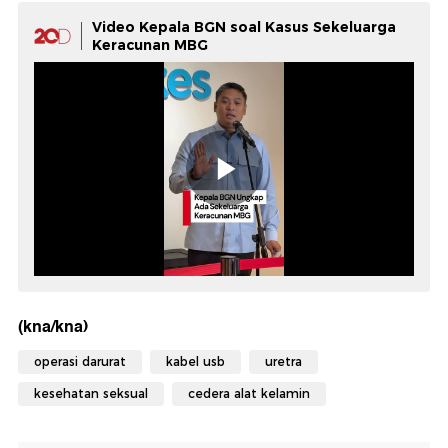
Video Kepala BGN soal Kasus Sekeluarga
Keracunan MBG
(kna/kna)
operasi darurat
kabel usb
uretra
kesehatan seksual
cedera alat kelamin