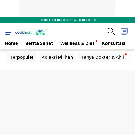
SCROLL TO CONTINUE WITH CONTENT
Home
Berita Sehat
Wellness & Diet
Konsultasi
Terpopuler
Koleksi Pilihan
Tanya Dokter & Ahli
T