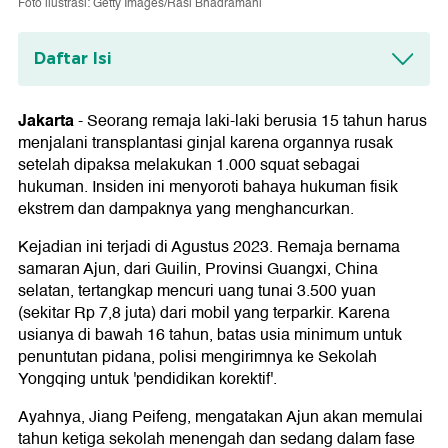
Foto ilustrasi: Getty Images/Rasi Bhadramani
Daftar Isi
Hukuman Berujung Petaka
Jakarta
-
Seorang remaja laki-laki berusia 15 tahun harus
Harus jalani transplatasi ginjal
menjalani transplantasi ginjal karena organnya rusak
setelah dipaksa melakukan 1.000 squat sebagai
hukuman. Insiden ini menyoroti bahaya hukuman fisik
ekstrem dan dampaknya yang menghancurkan.
Kejadian ini terjadi di Agustus 2023. Remaja bernama
samaran Ajun, dari Guilin, Provinsi Guangxi, China
selatan, tertangkap mencuri uang tunai 3.500 yuan
(sekitar Rp 7,8 juta) dari mobil yang terparkir. Karena
usianya di bawah 16 tahun, batas usia minimum untuk
penuntutan pidana, polisi mengirimnya ke Sekolah
Yongqing untuk 'pendidikan korektif'.
Ayahnya, Jiang Peifeng, mengatakan Ajun akan memulai
tahun ketiga sekolah menengah dan sedang dalam fase