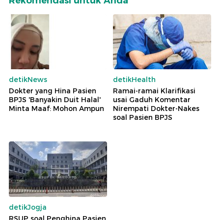
Rekomendasi untuk Anda
detikNews
detikHealth
Dokter yang Hina Pasien
Ramai-ramai Klarifikasi
BPJS 'Banyakin Duit Halal'
usai Gaduh Komentar
Minta Maaf: Mohon Ampun
Nirempati Dokter-Nakes
soal Pasien BPJS
detikJogja
RSUP soal Penghina Pasien