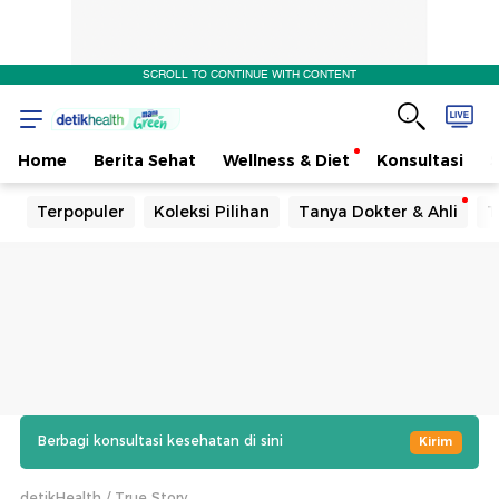
SCROLL TO CONTINUE WITH CONTENT
Home
Berita Sehat
Wellness & Diet
Konsultasi
Terpopuler
Koleksi Pilihan
Tanya Dokter & Ahli
T
Berbagi konsultasi kesehatan di sini
Kirim
detikHealth
True Story