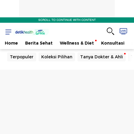
SCROLL TO CONTINUE WITH CONTENT
Home
Berita Sehat
Wellness & Diet
Konsultasi
Terpopuler
Koleksi Pilihan
Tanya Dokter & Ahli
T