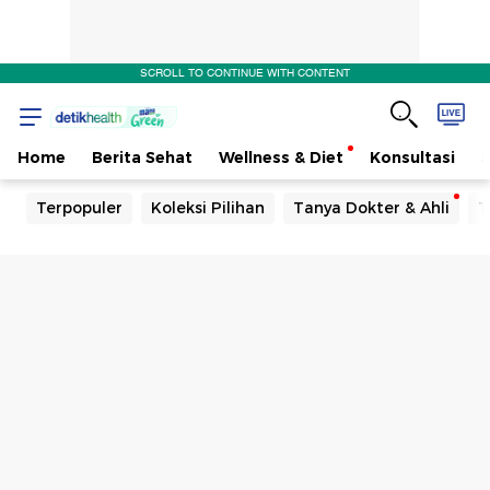
SCROLL TO CONTINUE WITH CONTENT
Home
Berita Sehat
Wellness & Diet
Konsultasi
Terpopuler
Koleksi Pilihan
Tanya Dokter & Ahli
T