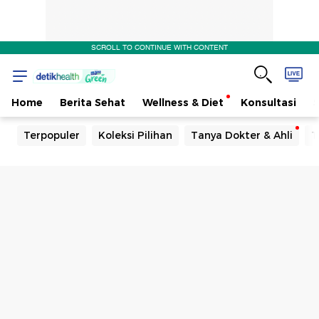
SCROLL TO CONTINUE WITH CONTENT
Home
Berita Sehat
Wellness & Diet
Konsultasi
Terpopuler
Koleksi Pilihan
Tanya Dokter & Ahli
T