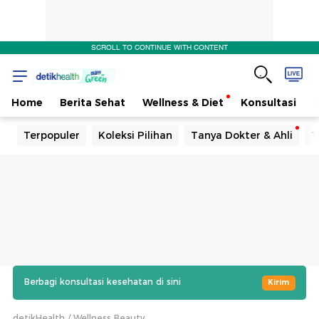
SCROLL TO CONTINUE WITH CONTENT
Home
Berita Sehat
Wellness & Diet
Konsultasi
Terpopuler
Koleksi Pilihan
Tanya Dokter & Ahli
T
Berbagi konsultasi kesehatan di sini
Kirim
detikHealth
Wellness Beauty