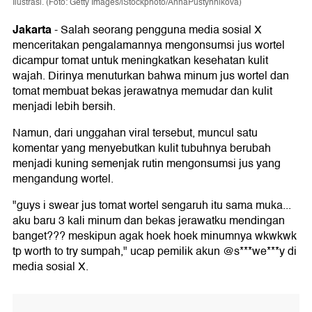
Ilustrasi. (Foto: Getty Images/iStockphoto/AnnaPustynnikova)
Jakarta
-
Salah seorang pengguna media sosial X
menceritakan pengalamannya mengonsumsi jus wortel
dicampur tomat untuk meningkatkan kesehatan kulit
wajah. Dirinya menuturkan bahwa minum jus wortel dan
tomat membuat bekas jerawatnya memudar dan kulit
menjadi lebih bersih.
Namun, dari unggahan viral tersebut, muncul satu
komentar yang menyebutkan kulit tubuhnya berubah
menjadi kuning semenjak rutin mengonsumsi jus yang
mengandung wortel.
"guys i swear jus tomat wortel sengaruh itu sama muka...
aku baru 3 kali minum dan bekas jerawatku mendingan
banget??? meskipun agak hoek hoek minumnya wkwkwk
tp worth to try sumpah," ucap pemilik akun @s***we***y di
media sosial X.