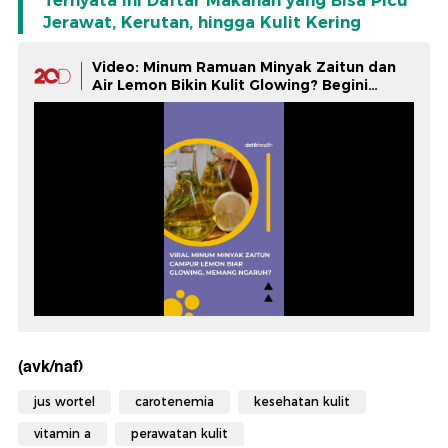
Ternyata Ini Daftar Makanan yang Bisa Picu
Jerawat, Kerutan, hingga Kulit Kering
Video: Minum Ramuan Minyak Zaitun dan
Air Lemon Bikin Kulit Glowing? Begini
Faktanya
(avk/naf)
jus wortel
carotenemia
kesehatan kulit
vitamin a
perawatan kulit