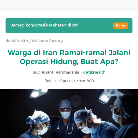
Berbagi konsultasi kesehatan di sini
Kirim
detikHealth
Wellness Beauty
Warga di Iran Ramai-ramai Jalani
Operasi Hidung, Buat Apa?
Suci Risanti Rahmadania -
detikHealth
Rabu, 09 Apr 2025 19:02 WIB