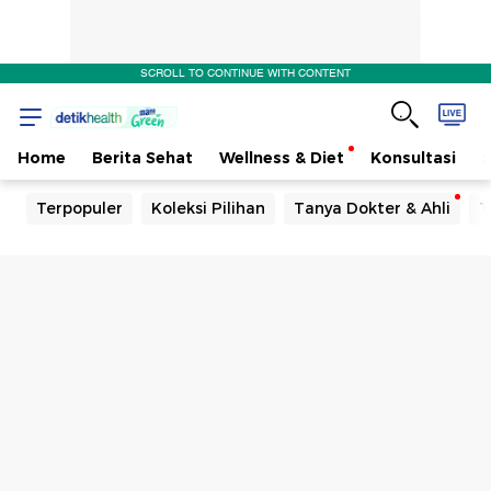
SCROLL TO CONTINUE WITH CONTENT
Home
Berita Sehat
Wellness & Diet
Konsultasi
Terpopuler
Koleksi Pilihan
Tanya Dokter & Ahli
T