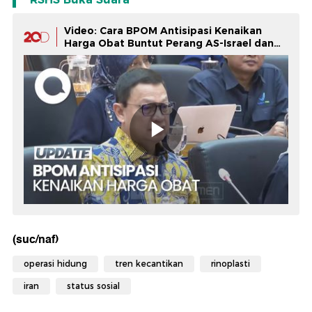
Video: Cara BPOM Antisipasi Kenaikan
Harga Obat Buntut Perang AS-Israel dan
Iran
(suc/naf)
operasi hidung
tren kecantikan
rinoplasti
iran
status sosial