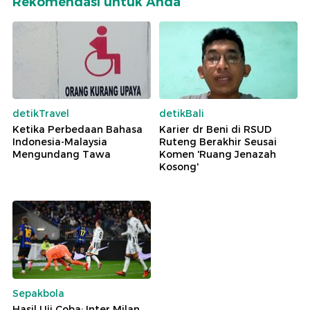
Rekomendasi untuk Anda
detikTravel
detikBali
Ketika Perbedaan Bahasa
Karier dr Beni di RSUD
Indonesia-Malaysia
Ruteng Berakhir Seusai
Mengundang Tawa
Komen 'Ruang Jenazah
Kosong'
Sepakbola
Hasil Uji Coba: Inter Milan