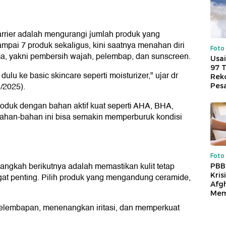
rrier adalah mengurangi jumlah produk yang
pai 7 produk sekaligus, kini saatnya menahan diri
Foto
a, yakni pembersih wajah, pelembap, dan sunscreen.
Usai
97 
dulu ke basic skincare seperti moisturizer," ujar dr
Reko
/2025).
Pes
oduk dengan bahan aktif kuat seperti AHA, BHA,
i. Bahan-bahan ini bisa semakin memperburuk kondisi
Foto
, langkah berikutnya adalah memastikan kulit tetap
PBB
Kris
angat penting. Pilih produk yang mengandung ceramide,
Afg
Mem
elembapan, menenangkan iritasi, dan memperkuat