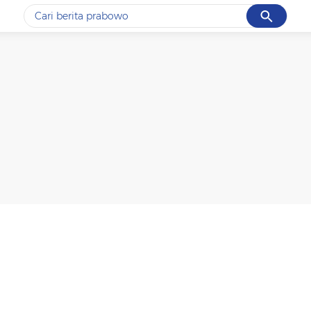
Cancel
Yang sedang ramai dicari
#1
data live draw sgp
#2
kebakaran
#3
prabowo
#4
iran
#5
gempa hari ini
Promoted
Terakhir yang dicari
Loading...