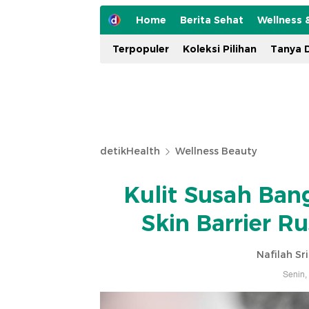
Home
Berita Sehat
Wellness 
Terpopuler
Koleksi Pilihan
Tanya D
detikHealth
Wellness Beauty
Kulit Susah Ban
Skin Barrier Ru
Nafilah Sr
Senin,