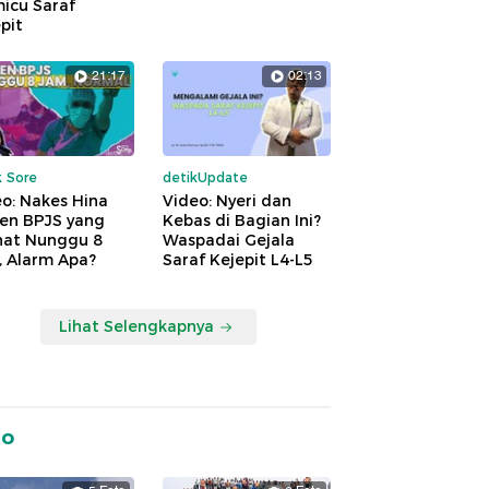
icu Saraf
pit
21:17
02:13
k Sore
detikUpdate
o: Nakes Hina
Video: Nyeri dan
ien BPJS yang
Kebas di Bagian Ini?
hat Nunggu 8
Waspadai Gejala
, Alarm Apa?
Saraf Kejepit L4-L5
Lihat Selengkapnya
to