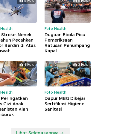
5 Foto
6 Foto
 Health
Foto Health
 Stroke, Nenek
Dugaan Ebola Picu
Tahun Pecahkan
Pemeriksaan
r Berdiri di Atas
Ratusan Penumpang
awat
Kapal
4 Foto
3 Foto
 Health
Foto Health
 Peringatkan
Dapur MBG Dikejar
is Gizi Anak
Sertifikasi Higiene
hanistan Kian
Sanitasi
buruk
Lihat Selengkapnya