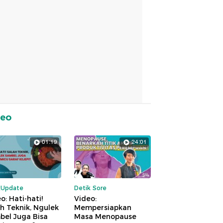
deo
01:19
24:01
kUpdate
Detik Sore
o: Hati-hati!
Video:
h Teknik, Ngulek
Mempersiapkan
bel Juga Bisa
Masa Menopause