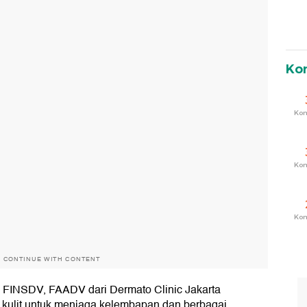
Ko
Ko
Ko
Ko
O CONTINUE WITH CONTENT
), FINSDV, FAADV dari Dermato Clinic Jakarta
g kulit untuk menjaga kelembapan dan berbagai