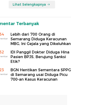
Lihat Selengkapnya
mentar Terbanyak
34
Lebih dari 700 Orang di
Semarang Diduga Keracunan
mentar
MBG, Ini Gejala yang Dikeluhkan
32
IDI Panggil Dokter Diduga Hina
Pasien BPJS, Berujung Sanksi
mentar
Etik?
23
BGN Hentikan Sementara SPPG
di Semarang usai Diduga Picu
mentar
700-an Kasus Keracunan