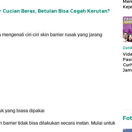
Mem
Keje
r Cucian Beras, Betulan Bisa Cegah Kerutan?
ngenali ciri-ciri skin barrier rusak yang jarang
Deti
Vide
Pas
Cur
Jam
uk yang biasa dipakai
Fo
 barrier tidak bisa dilakukan secara instan. Mulai untuk