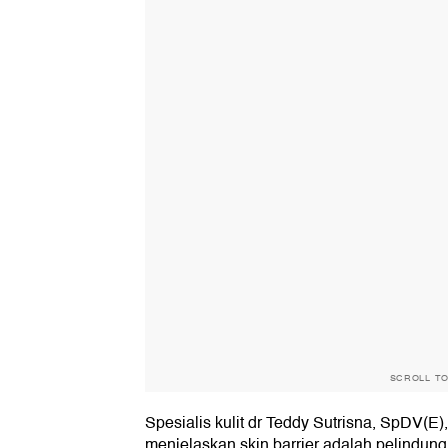
SCROLL T
Spesialis kulit dr Teddy Sutrisna, SpDV(E
menjelaskan skin barrier adalah pelindun