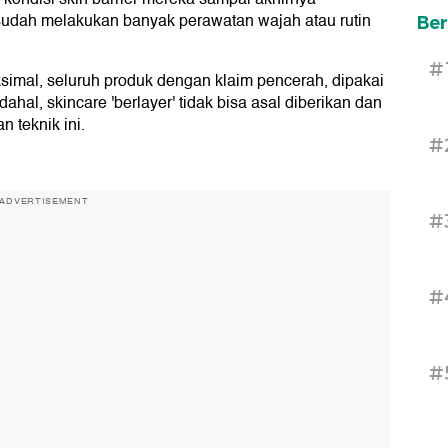
udah melakukan banyak perawatan wajah atau rutin
Ber
#
imal, seluruh produk dengan klaim pencerah, dipakai
al, skincare 'berlayer' tidak bisa asal diberikan dan
 teknik ini.
#
ADVERTISEMENT
#
#
#