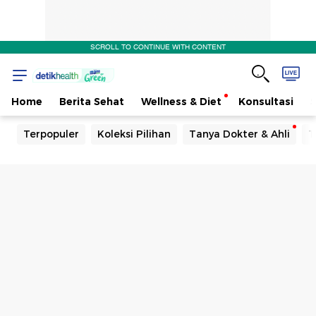
SCROLL TO CONTINUE WITH CONTENT
Home
Berita Sehat
Wellness & Diet
Konsultasi
Terpopuler
Koleksi Pilihan
Tanya Dokter & Ahli
T