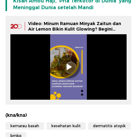
Kisah Amou Haji, 'Pria Terkotor di Dunia' yang
Meninggal Dunia setelah Mandi
Video: Minum Ramuan Minyak Zaitun dan
Air Lemon Bikin Kulit Glowing? Begini
Faktanya
(kna/kna)
kemarau basah
kesehatan kulit
dermatitis atopik
bmkg