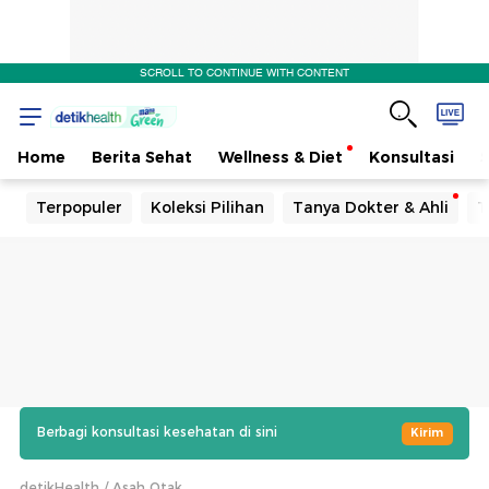
SCROLL TO CONTINUE WITH CONTENT
Home
Berita Sehat
Wellness & Diet
Konsultasi
Terpopuler
Koleksi Pilihan
Tanya Dokter & Ahli
T
Berbagi konsultasi kesehatan di sini
Kirim
detikHealth
Asah Otak