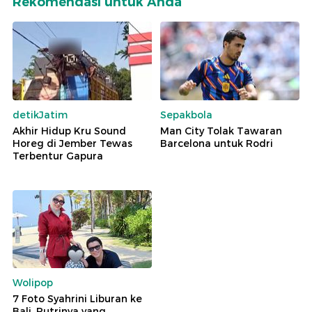
Rekomendasi untuk Anda
detikJatim
Sepakbola
Akhir Hidup Kru Sound
Man City Tolak Tawaran
Horeg di Jember Tewas
Barcelona untuk Rodri
Terbentur Gapura
Wolipop
7 Foto Syahrini Liburan ke
Bali, Putrinya yang