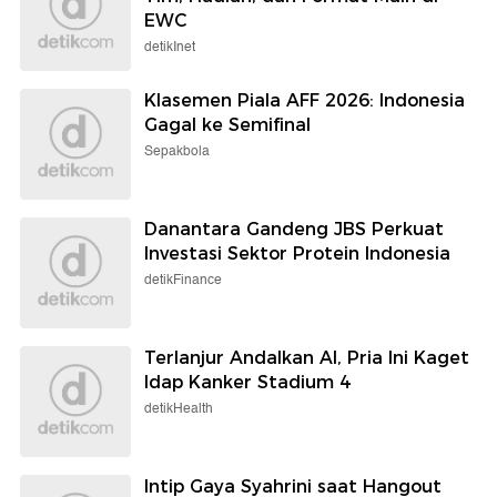
EWC
detikInet
Klasemen Piala AFF 2026: Indonesia
Gagal ke Semifinal
Sepakbola
Danantara Gandeng JBS Perkuat
Investasi Sektor Protein Indonesia
detikFinance
Terlanjur Andalkan AI, Pria Ini Kaget
Idap Kanker Stadium 4
detikHealth
Intip Gaya Syahrini saat Hangout