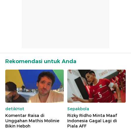
Rekomendasi untuk Anda
detikHot
Sepakbola
Komentar Raisa di
Rizky Ridho Minta Maaf
Unggahan Mathis Molinie
Indonesia Gagal Lagi di
Bikin Heboh
Piala AFF