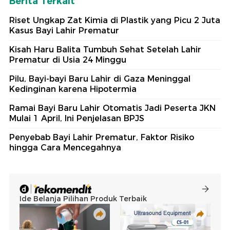
Berita Terkait
Riset Ungkap Zat Kimia di Plastik yang Picu 2 Juta
Kasus Bayi Lahir Prematur
Kisah Haru Balita Tumbuh Sehat Setelah Lahir
Prematur di Usia 24 Minggu
Pilu, Bayi-bayi Baru Lahir di Gaza Meninggal
Kedinginan karena Hipotermia
Ramai Bayi Baru Lahir Otomatis Jadi Peserta JKN
Mulai 1 April, Ini Penjelasan BPJS
Penyebab Bayi Lahir Prematur, Faktor Risiko
hingga Cara Mencegahnya