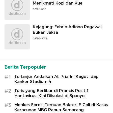
Menikmati Kopi dan Kue
detikFood
Kejagung: Febrio Adiono Pegawai,
Bukan Jaksa
detikNews
Berita Terpopuler
#1
Terlanjur Andalkan AI, Pria Ini Kaget Idap
Kanker Stadium 4
#2
Turis yang Berlibur di Prancis Positif
Hantavirus, Kini Diisolasi di Spanyol
#3
Menkes Soroti Temuan Bakteri E Coli di Kasus
Keracunan MBG Papua-Semarang