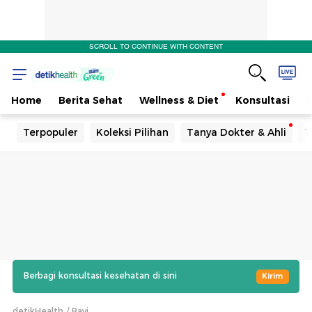
SCROLL TO CONTINUE WITH CONTENT
Home
Berita Sehat
Wellness & Diet
Konsultasi
Terpopuler
Koleksi Pilihan
Tanya Dokter & Ahli
T
Berbagi konsultasi kesehatan di sini
Kirim
detikHealth
Bayi