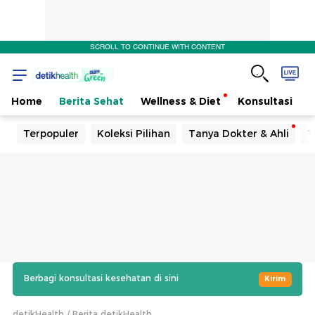
SCROLL TO CONTINUE WITH CONTENT
Home
Berita Sehat
Wellness & Diet
Konsultasi
Terpopuler
Koleksi Pilihan
Tanya Dokter & Ahli
T
Berbagi konsultasi kesehatan di sini
Kirim
detikHealth
Berita detikHealth