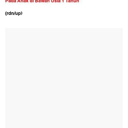
Pada Anak di Bawah Usia 1 Tahun
(rdn/up)