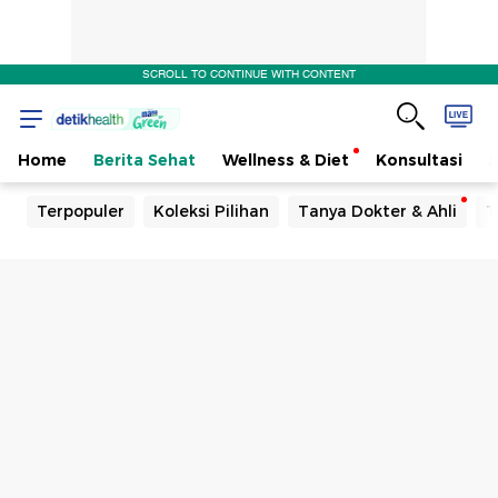
SCROLL TO CONTINUE WITH CONTENT
Home
Berita Sehat
Wellness & Diet
Konsultasi
Terpopuler
Koleksi Pilihan
Tanya Dokter & Ahli
T