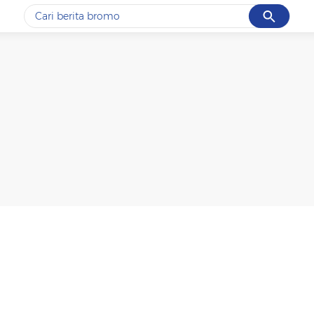
Cancel
Yang sedang ramai dicari
#1
ketik
#2
bromo
#3
streaming motogp
#4
prabowo
#5
data live draw sgp
Promoted
Terakhir yang dicari
Loading...