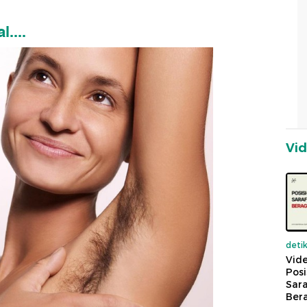
....
Vi
deti
Vide
Posi
Sara
Ber