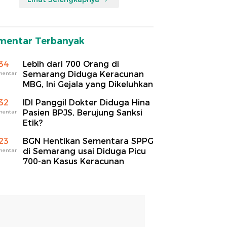
mentar Terbanyak
34
Lebih dari 700 Orang di
Semarang Diduga Keracunan
mentar
MBG, Ini Gejala yang Dikeluhkan
32
IDI Panggil Dokter Diduga Hina
Pasien BPJS, Berujung Sanksi
mentar
Etik?
23
BGN Hentikan Sementara SPPG
di Semarang usai Diduga Picu
mentar
700-an Kasus Keracunan