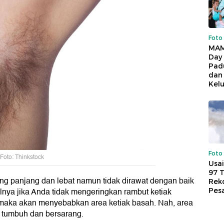
Foto
MAM
Day
Pad
dan
Kel
Foto
Foto: Thinkstock
Usai
97 
ang panjang dan lebat namun tidak dirawat dengan baik
Reko
alnya jika Anda tidak mengeringkan rambut ketiak
Pes
 maka akan menyebabkan area ketiak basah. Nah, area
uk tumbuh dan bersarang.