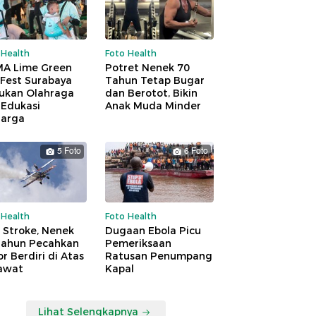
 Health
Foto Health
A Lime Green
Potret Nenek 70
 Fest Surabaya
Tahun Tetap Bugar
ukan Olahraga
dan Berotot, Bikin
 Edukasi
Anak Muda Minder
uarga
5 Foto
6 Foto
 Health
Foto Health
 Stroke, Nenek
Dugaan Ebola Picu
Tahun Pecahkan
Pemeriksaan
r Berdiri di Atas
Ratusan Penumpang
awat
Kapal
Lihat Selengkapnya