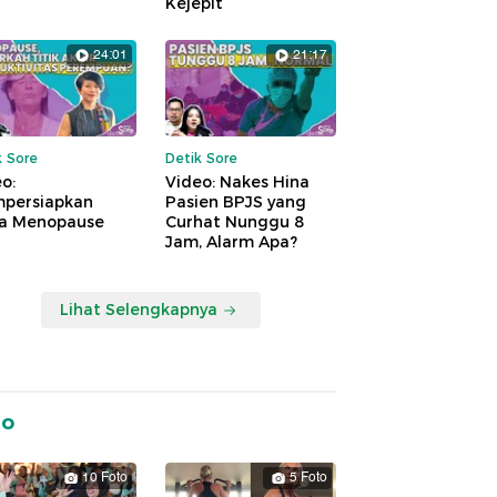
Kejepit
24:01
21:17
k Sore
Detik Sore
o:
Video: Nakes Hina
persiapkan
Pasien BPJS yang
a Menopause
Curhat Nunggu 8
Jam, Alarm Apa?
Lihat Selengkapnya
to
10 Foto
5 Foto