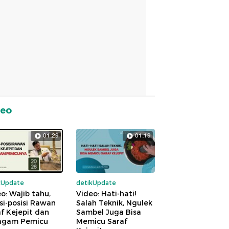
deo
01:29
01:19
kUpdate
detikUpdate
o: Wajib tahu,
Video: Hati-hati!
si-posisi Rawan
Salah Teknik, Ngulek
f Kejepit dan
Sambel Juga Bisa
agam Pemicu
Memicu Saraf