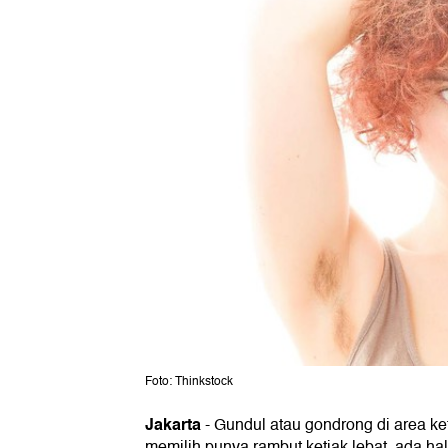
Foto: Thinkstock
Jakarta
- Gundul atau gondrong di area ket
memilih punya rambut ketiak lebat, ada ha