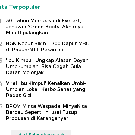
ita Terpopuler
1
30 Tahun Membeku di Everest,
Jenazah 'Green Boots' Akhirnya
Mau Dipulangkan
2
BGN Kebut Bikin 1.700 Dapur MBG
di Papua-NTT Pekan Ini
3
'Ibu Kimpul' Ungkap Alasan Doyan
Umbi-umbian, Bisa Cegah Gula
Darah Melonjak
4
Viral 'Ibu Kimpul' Kenalkan Umbi-
Umbian Lokal, Karbo Sehat yang
Padat Gizi
5
BPOM Minta Waspadai MinyaKita
Berbau Seperti Ini usai Tutup
Produsen di Karanganyar
Lihat Selengkapnya