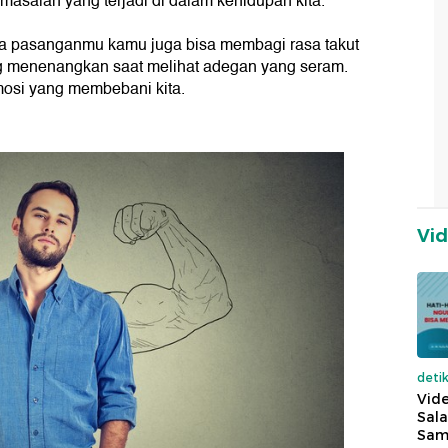
masalah yang terjadi di dalam kehidupan kita.
ma pasanganmu kamu juga bisa membagi rasa takut
ng menenangkan saat melihat adegan yang seram.
osi yang membebani kita.
Vi
deti
Vide
Sala
Sam