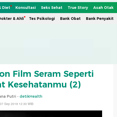
& Diet
Konsultasi
Seks Sehat
True Story
Asah Otak
okter & Ahli
Tes Psikologi
Bank Obat
Bank Penyakit
on Film Seram Seperti
at Kesehatanmu (2)
ana Putri -
detikHealth
 07 Sep 2018 12:30 WIB