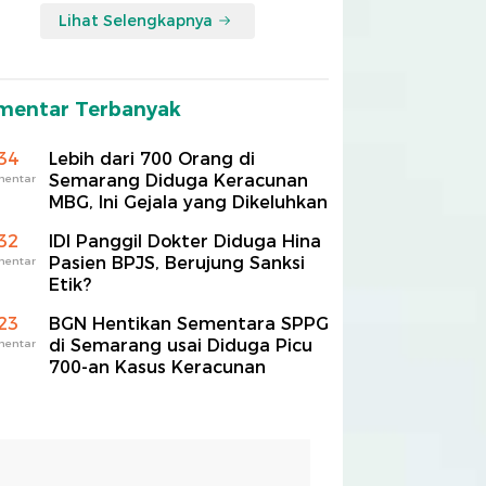
Lihat Selengkapnya
mentar Terbanyak
34
Lebih dari 700 Orang di
Semarang Diduga Keracunan
mentar
MBG, Ini Gejala yang Dikeluhkan
32
IDI Panggil Dokter Diduga Hina
Pasien BPJS, Berujung Sanksi
mentar
Etik?
23
BGN Hentikan Sementara SPPG
di Semarang usai Diduga Picu
mentar
700-an Kasus Keracunan