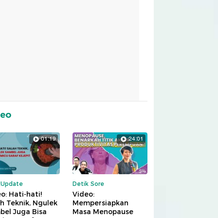
deo
01:19
24:01
kUpdate
Detik Sore
o: Hati-hati!
Video:
h Teknik, Ngulek
Mempersiapkan
bel Juga Bisa
Masa Menopause