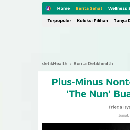
Home
Berita Sehat
Wellness 
Terpopuler
Koleksi Pilihan
Tanya D
detikHealth
Berita Detikhealth
Plus-Minus Nont
'The Nun' Bu
Frieda Isy
Jumat,