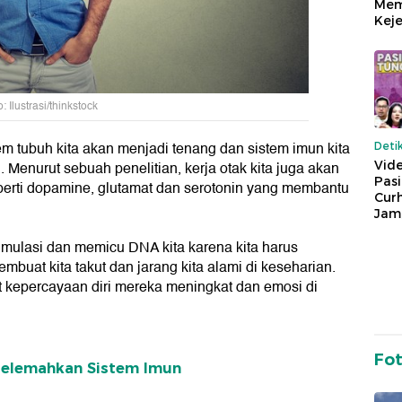
Mem
Keje
: Ilustrasi/thinkstock
em tubuh kita akan menjadi tenang dan sistem imun kita
Deti
 Menurut sebuah penelitian, kerja otak kita juga akan
Vide
Pas
perti dopamine, glutamat dan serotonin yang membantu
Cur
Jam
stimulasi dan memicu DNA kita karena kita harus
buat kita takut dan jarang kita alami di keseharian.
 kepercayaan diri mereka meningkat dan emosi di
Fo
 Melemahkan Sistem Imun