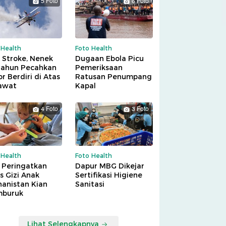
5 Foto
6 Foto
 Health
Foto Health
 Stroke, Nenek
Dugaan Ebola Picu
Tahun Pecahkan
Pemeriksaan
r Berdiri di Atas
Ratusan Penumpang
awat
Kapal
4 Foto
3 Foto
 Health
Foto Health
 Peringatkan
Dapur MBG Dikejar
is Gizi Anak
Sertifikasi Higiene
hanistan Kian
Sanitasi
buruk
Lihat Selengkapnya