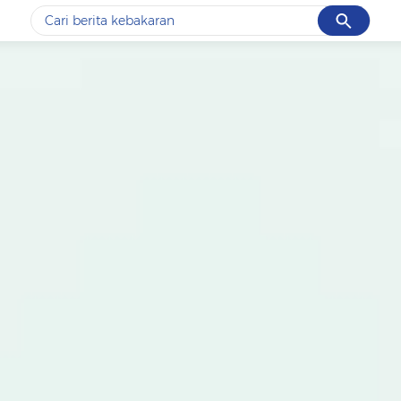
Cancel
Yang sedang ramai dicari
#1
data live draw sgp
#2
kebakaran
#3
prabowo
#4
iran
#5
gempa hari ini
Promoted
Terakhir yang dicari
Loading...