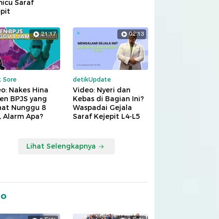
icu Saraf
pit
21:17
02:13
k Sore
detikUpdate
o: Nakes Hina
Video: Nyeri dan
ien BPJS yang
Kebas di Bagian Ini?
hat Nunggu 8
Waspadai Gejala
, Alarm Apa?
Saraf Kejepit L4-L5
Lihat Selengkapnya
to