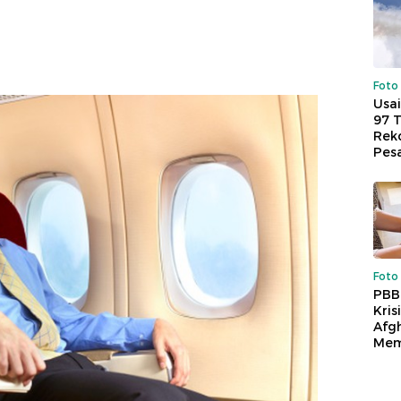
Foto
Usai
97 
Reko
Pes
Foto
PBB
Kris
Afg
Mem