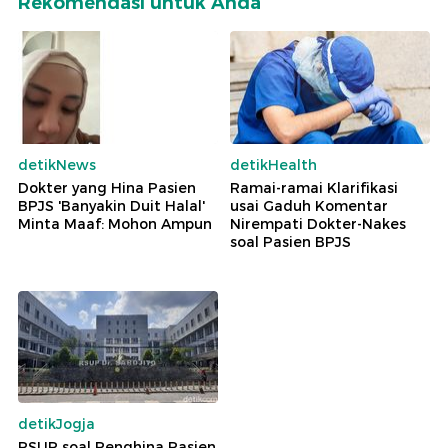
Rekomendasi untuk Anda
detikNews
detikHealth
Dokter yang Hina Pasien
Ramai-ramai Klarifikasi
BPJS 'Banyakin Duit Halal'
usai Gaduh Komentar
Minta Maaf: Mohon Ampun
Nirempati Dokter-Nakes
soal Pasien BPJS
detikJogja
RSUP soal Penghina Pasien