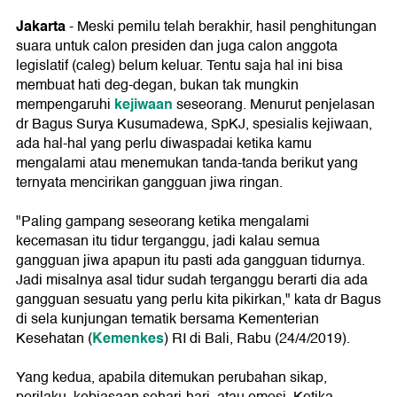
Jakarta
- Meski pemilu telah berakhir, hasil penghitungan
suara untuk calon presiden dan juga calon anggota
legislatif (caleg) belum keluar. Tentu saja hal ini bisa
membuat hati deg-degan, bukan tak mungkin
kejiwaan
mempengaruhi
seseorang. Menurut penjelasan
dr Bagus Surya Kusumadewa, SpKJ, spesialis kejiwaan,
ada hal-hal yang perlu diwaspadai ketika kamu
mengalami atau menemukan tanda-tanda berikut yang
ternyata mencirikan gangguan jiwa ringan.
"Paling gampang seseorang ketika mengalami
kecemasan itu tidur terganggu, jadi kalau semua
gangguan jiwa apapun itu pasti ada gangguan tidurnya.
Jadi misalnya asal tidur sudah terganggu berarti dia ada
gangguan sesuatu yang perlu kita pikirkan," kata dr Bagus
di sela kunjungan tematik bersama Kementerian
Kemenkes
Kesehatan (
) RI di Bali, Rabu (24/4/2019).
Yang kedua, apabila ditemukan perubahan sikap,
perilaku, kebiasaan sehari-hari, atau emosi. Ketika