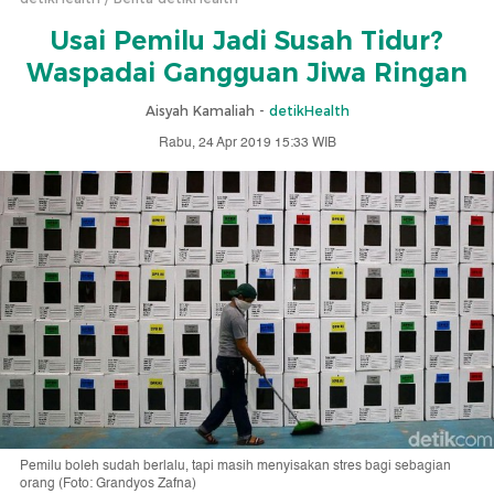
Usai Pemilu Jadi Susah Tidur?
Waspadai Gangguan Jiwa Ringan
Aisyah Kamaliah -
detikHealth
Rabu, 24 Apr 2019 15:33 WIB
Pemilu boleh sudah berlalu, tapi masih menyisakan stres bagi sebagian
orang (Foto: Grandyos Zafna)