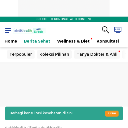
SCROLL TO CONTINUE WITH CONTENT
Home
Berita Sehat
Wellness & Diet
Konsultasi
Terpopuler
Koleksi Pilihan
Tanya Dokter & Ahli
T
Berbagi konsultasi kesehatan di sini
Kirim
detikHealth
Berita detikHealth