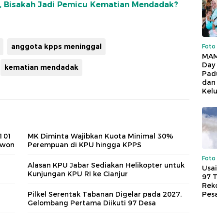
, Bisakah Jadi Pemicu Kematian Mendadak?
anggota kpps meninggal
Foto
MAM
Day
kematian mendadak
Pad
dan
Kel
 101
MK Diminta Wajibkan Kuota Minimal 30%
gwon
Perempuan di KPU hingga KPPS
Foto
Alasan KPU Jabar Sediakan Helikopter untuk
Usai
Kunjungan KPU RI ke Cianjur
97 
Reko
Pes
Pilkel Serentak Tabanan Digelar pada 2027,
Gelombang Pertama Diikuti 97 Desa