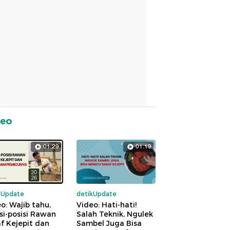
deo
01:29
01:19
kUpdate
detikUpdate
o: Wajib tahu,
Video: Hati-hati!
si-posisi Rawan
Salah Teknik, Ngulek
f Kejepit dan
Sambel Juga Bisa