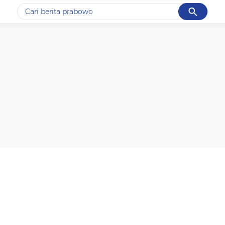
Cancel
Yang sedang ramai dicari
#1
ketik
#2
bromo
#3
streaming motogp
#4
prabowo
#5
data live draw sgp
Promoted
Terakhir yang dicari
Loading...