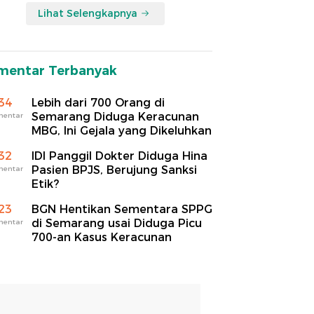
Lihat Selengkapnya
mentar Terbanyak
34
Lebih dari 700 Orang di
Semarang Diduga Keracunan
mentar
MBG, Ini Gejala yang Dikeluhkan
32
IDI Panggil Dokter Diduga Hina
Pasien BPJS, Berujung Sanksi
mentar
Etik?
23
BGN Hentikan Sementara SPPG
di Semarang usai Diduga Picu
mentar
700-an Kasus Keracunan