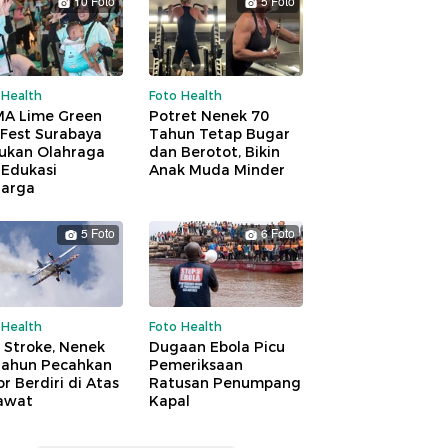
10 Foto
5 Foto
 Health
Foto Health
A Lime Green
Potret Nenek 70
 Fest Surabaya
Tahun Tetap Bugar
ukan Olahraga
dan Berotot, Bikin
 Edukasi
Anak Muda Minder
uarga
5 Foto
6 Foto
 Health
Foto Health
 Stroke, Nenek
Dugaan Ebola Picu
Tahun Pecahkan
Pemeriksaan
r Berdiri di Atas
Ratusan Penumpang
awat
Kapal