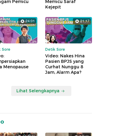
agam Pemicu
Memicu Saraf
Kejepit
24:01
21:17
k Sore
Detik Sore
o:
Video: Nakes Hina
persiapkan
Pasien BPJS yang
a Menopause
Curhat Nunggu 8
Jam, Alarm Apa?
Lihat Selengkapnya
to