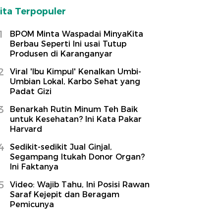
ita Terpopuler
1
BPOM Minta Waspadai MinyaKita
Berbau Seperti Ini usai Tutup
Produsen di Karanganyar
2
Viral 'Ibu Kimpul' Kenalkan Umbi-
Umbian Lokal, Karbo Sehat yang
Padat Gizi
3
Benarkah Rutin Minum Teh Baik
untuk Kesehatan? Ini Kata Pakar
Harvard
4
Sedikit-sedikit Jual Ginjal,
Segampang Itukah Donor Organ?
Ini Faktanya
5
Video: Wajib Tahu, Ini Posisi Rawan
Saraf Kejepit dan Beragam
Pemicunya