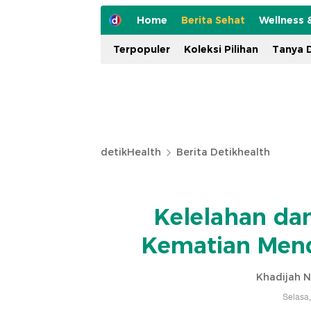
Home
Berita Sehat
Wellness 
Terpopuler
Koleksi Pilihan
Tanya D
detikHealth
Berita Detikhealth
Kelelahan da
Kematian Men
Khadijah N
Selasa,