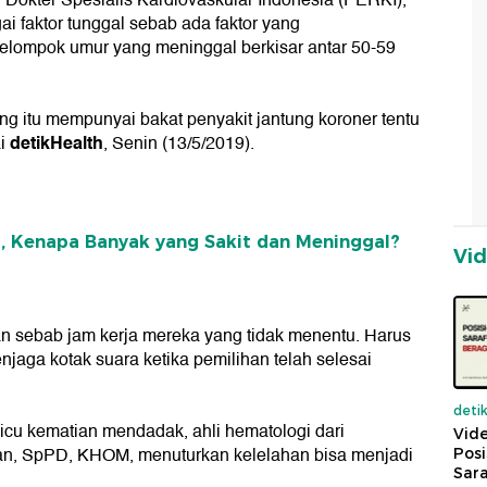
Dokter Spesialis Kardiovaskular Indonesia (PERKI),
i faktor tunggal sebab ada faktor yang
 kelompok umur yang meninggal berkisar antar 50-59
ang itu mempunyai bakat penyakit jantung koroner tentu
detikHealth
ai
, Senin (13/5/2019).
, Kenapa Banyak yang Sakit dan Meninggal?
Vi
 sebab jam kerja mereka yang tidak menentu. Harus
njaga kotak suara ketika pemilihan telah selesai
deti
icu kematian mendadak, ahli hematologi dari
Vide
rban, SpPD, KHOM, menuturkan kelelahan bisa menjadi
Posi
Sara