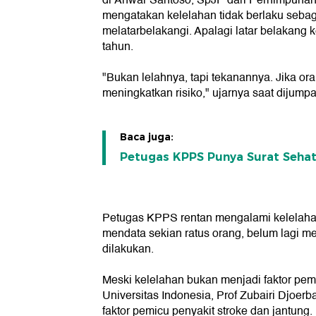
dr Anwar Santoso, SpJP dari Perhimpunan 
mengatakan kelelahan tidak berlaku sebaga
melatarbelakangi. Apalagi latar belakang
tahun.
"Bukan lelahnya, tapi tekanannya. Jika or
meningkatkan risiko," ujarnya saat dijump
Baca juga:
Petugas KPPS Punya Surat Sehat
Petugas KPPS rentan mengalami kelelahan
mendata sekian ratus orang, belum lagi me
dilakukan.
Meski kelelahan bukan menjadi faktor pem
Universitas Indonesia, Prof Zubairi Djoe
faktor pemicu penyakit stroke dan jantung.