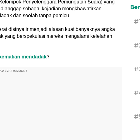
Kelompok Penyelenggara Pemungutan Suara) yang
Ber
 dianggap sebagai kejadian mengkhawatirkan.
adak dan seolah tanpa pemicu.
#
at disinyalir menjadi alasan kuat banyaknya angka
ak yang berspekulasi mereka mengalami kelelahan
#
kematian mendadak
?
#
ADVERTISEMENT
#
#