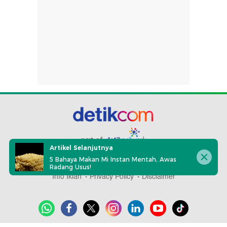
part of
Artikel Selanjutnya
5 Bahaya Makan Mi Instan Mentah, Awas
Redaksi
Pedoman Media Siber
Karir
Kotak Pos
Radang Usus!
Info Iklan
Privacy Policy
Disclaimer