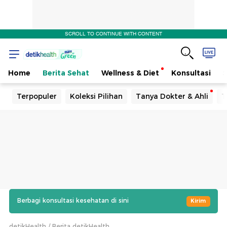
SCROLL TO CONTINUE WITH CONTENT
Home
Berita Sehat
Wellness & Diet
Konsultasi
Terpopuler
Koleksi Pilihan
Tanya Dokter & Ahli
T
Berbagi konsultasi kesehatan di sini
Kirim
detikHealth
Berita detikHealth