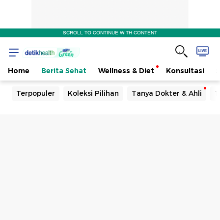
SCROLL TO CONTINUE WITH CONTENT
Home
Berita Sehat
Wellness & Diet
Konsultasi
Terpopuler
Koleksi Pilihan
Tanya Dokter & Ahli
T