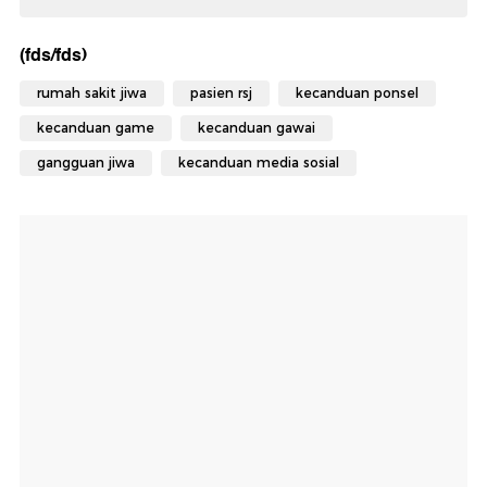
(fds/fds)
rumah sakit jiwa
pasien rsj
kecanduan ponsel
kecanduan game
kecanduan gawai
gangguan jiwa
kecanduan media sosial