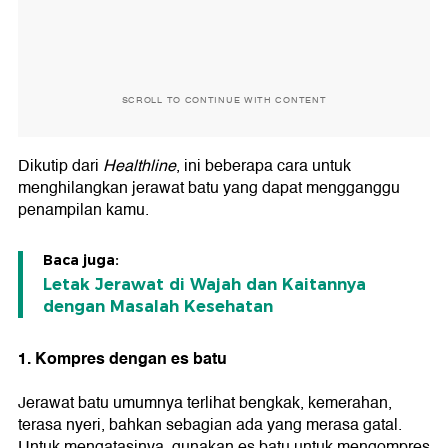
SCROLL TO CONTINUE WITH CONTENT
Dikutip dari
Healthline
, ini beberapa cara untuk
menghilangkan jerawat batu yang dapat mengganggu
penampilan kamu.
Baca juga:
Letak Jerawat di Wajah dan Kaitannya
dengan Masalah Kesehatan
1. Kompres dengan es batu
Jerawat batu umumnya terlihat bengkak, kemerahan,
terasa nyeri, bahkan sebagian ada yang merasa gatal.
Untuk mengatasinya, gunakan
es batu
untuk mengompres