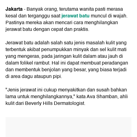
Jakarta
- Banyak orang, terutama wanita pasti merasa
jerawat batu
kesal dan terganggu saat
muncul di wajah.
Pastinya mereka akan mencari cara menghilangkan
jerawat batu dengan cepat dan praktis.
Jerawat batu adalah salah satu jenis
masalah kulit
yang
terbentuk akibat penumpukkan minyak dan sel kulit mati
yang mengeras, pada jaringan kulit dalam atau jauh di
dalam folikel rambut. Hal ini dapat membuat peradangan
dan membentuk benjolan yang besar, yang biasa terjadi
di area dagu ataupun pipi.
"Jenis jerawat ini cukup menyakitkan dan susah bahkan
lama untuk menghilangkannya," kata Ava Shamban, ahli
kulit dari Beverly Hills Dermatologist.