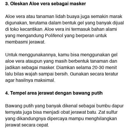
3. Oleskan Aloe vera sebagai masker
Aloe vera atau tanaman lidah buaya juga semakin marak
digunakan, terutama dalam bentuk gel yang banyak dijual
di toko kecantikan. Aloe vera ini termasuk bahan alami
yang mengandung Polifenol yang berperan untuk
membasmi jerawat.
Untuk menggunakannya, kamu bisa menggunakan gel
aloe vera ataupun yang masih berbentuk tanaman dan
jadikan sebagai masker. Diamkan selama 20-30 menit
lalu bilas wajah sampai bersih. Gunakan secara teratur
agar hasilnya maksimal.
4. Tempel area jerawat dengan bawang putih
Bawang putih yang banyak dikenal sebagai bumbu dapur
ternyata juga bisa menjadi obat jerawat batu. Zat sulfur
yang dikandungnya dipercaya mampu menghilangkan
jerawat secara cepat.