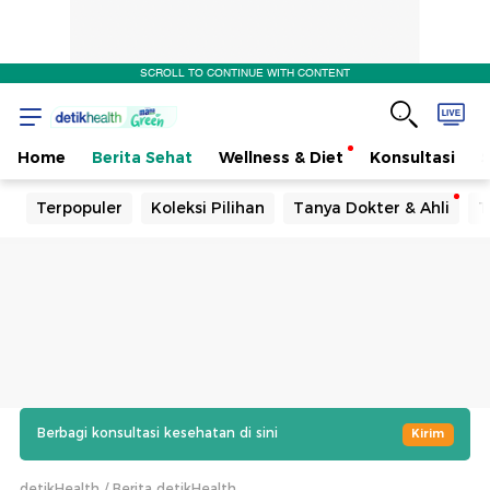
SCROLL TO CONTINUE WITH CONTENT
Home
Berita Sehat
Wellness & Diet
Konsultasi
Terpopuler
Koleksi Pilihan
Tanya Dokter & Ahli
T
Berbagi konsultasi kesehatan di sini
Kirim
detikHealth
Berita detikHealth