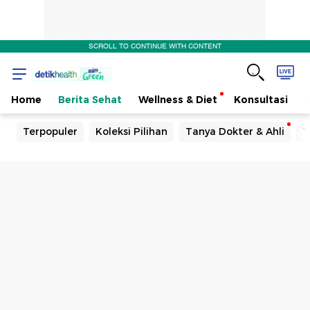
SCROLL TO CONTINUE WITH CONTENT
Home
Berita Sehat
Wellness & Diet
Konsultasi
Terpopuler
Koleksi Pilihan
Tanya Dokter & Ahli
T