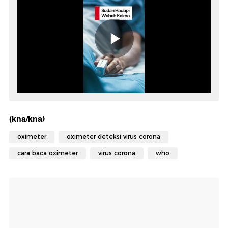
(kna/kna)
oximeter
oximeter deteksi virus corona
cara baca oximeter
virus corona
who