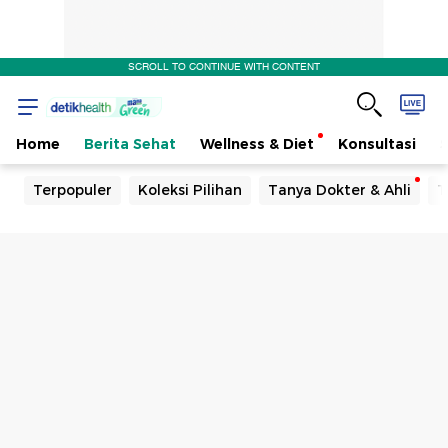
SCROLL TO CONTINUE WITH CONTENT
Home
Berita Sehat
Wellness & Diet
Konsultasi
Terpopuler
Koleksi Pilihan
Tanya Dokter & Ahli
T