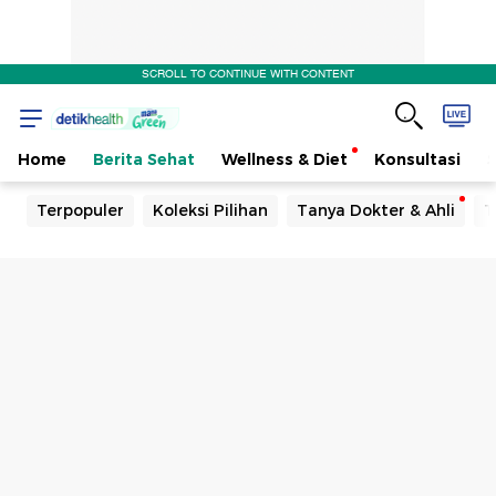
SCROLL TO CONTINUE WITH CONTENT
Home
Berita Sehat
Wellness & Diet
Konsultasi
Terpopuler
Koleksi Pilihan
Tanya Dokter & Ahli
T