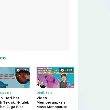
deo
01:19
24:01
kUpdate
Detik Sore
o: Hati-hati!
Video:
h Teknik, Ngulek
Mempersiapkan
bel Juga Bisa
Masa Menopause