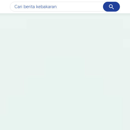
Cancel
Yang sedang ramai dicari
#1
data live draw sgp
#2
kebakaran
#3
prabowo
#4
iran
#5
gempa hari ini
Promoted
Terakhir yang dicari
Loading...