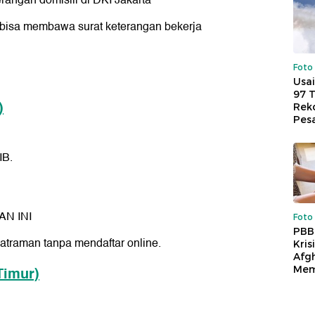
angan domisili di DKI Jakarta
 bisa membawa surat keterangan bekerja
Foto
Usai
97 
)
Reko
Pes
IB.
AN INI
Foto
PBB
traman tanpa mendaftar online.
Kris
Afg
Timur)
Mem