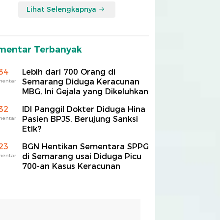
Lihat Selengkapnya
mentar Terbanyak
34
Lebih dari 700 Orang di
Semarang Diduga Keracunan
mentar
MBG, Ini Gejala yang Dikeluhkan
32
IDI Panggil Dokter Diduga Hina
Pasien BPJS, Berujung Sanksi
mentar
Etik?
23
BGN Hentikan Sementara SPPG
di Semarang usai Diduga Picu
mentar
700-an Kasus Keracunan