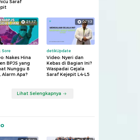
icu Saraf
pit
21:17
02:13
k Sore
detikUpdate
o: Nakes Hina
Video: Nyeri dan
ien BPJS yang
Kebas di Bagian Ini?
hat Nunggu 8
Waspadai Gejala
, Alarm Apa?
Saraf Kejepit L4-L5
Lihat Selengkapnya
to