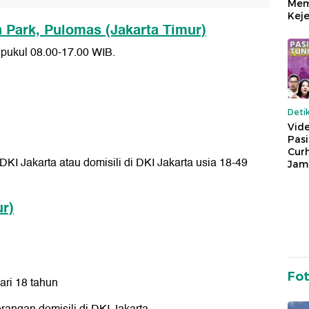
Mem
Keje
n Park, Pulomas (Jakarta Timur)
 pukul 08.00-17.00 WIB.
Deti
Vide
Pas
Cur
I Jakarta atau domisili di DKI Jakarta usia 18-49
Jam
r)
Fo
ari 18 tahun