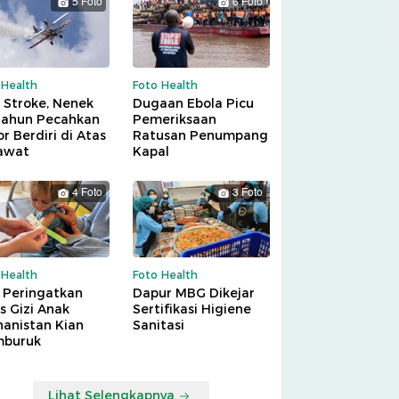
5 Foto
6 Foto
 Health
Foto Health
 Stroke, Nenek
Dugaan Ebola Picu
Tahun Pecahkan
Pemeriksaan
r Berdiri di Atas
Ratusan Penumpang
awat
Kapal
4 Foto
3 Foto
 Health
Foto Health
 Peringatkan
Dapur MBG Dikejar
is Gizi Anak
Sertifikasi Higiene
hanistan Kian
Sanitasi
buruk
Lihat Selengkapnya