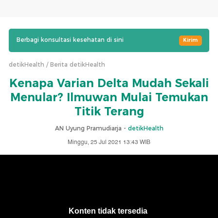
Berbagi konsultasi kesehatan di sini
Kirim
detikHealth
Berita detikHealth
Kenapa Varian Delta Mudah Sekali
Menular? Ilmuwan Mulai Temukan
Titik Terang
AN Uyung Pramudiarja -
detikHealth
Minggu, 25 Jul 2021 13:43 WIB