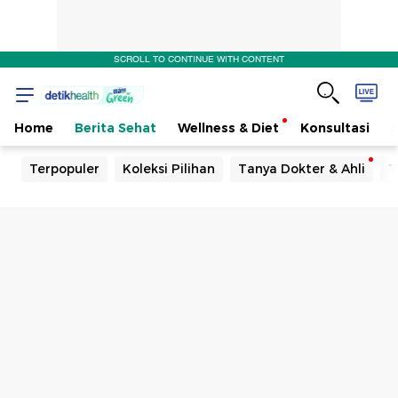
SCROLL TO CONTINUE WITH CONTENT
Home
Berita Sehat
Wellness & Diet
Konsultasi
Terpopuler
Koleksi Pilihan
Tanya Dokter & Ahli
T