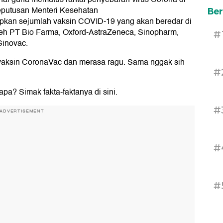
Keputusan Menteri Kesehatan
Ber
apkan sejumlah vaksin COVID-19 yang akan beredar di
oleh PT Bio Farma, Oxford-AstraZeneca, Sinopharm,
#
Sinovac.
n vaksin CoronaVac dan merasa ragu. Sama nggak sih
#
apa? Simak fakta-faktanya di sini.
#
ADVERTISEMENT
#
#