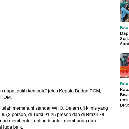
Foto
Dap
Sert
Sani
Foto
Kaba
an dapat pulih kembali," jelas Kepala Badan POM,
Bis
 BPOM.
untu
BPJ
ga telah memenuhi standar WHO. Dalam uji klinis yang
65,3 persen, di Turki 91.25 presen dan di Brazil 78
puan membentuk antibodi untuk membunuh dan
i juga baik.