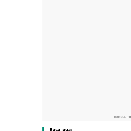
SCROLL T
Baca juga: