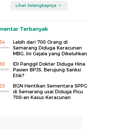
Lihat Selengkapnya
mentar Terbanyak
34
Lebih dari 700 Orang di
Semarang Diduga Keracunan
mentar
MBG, Ini Gejala yang Dikeluhkan
30
IDI Panggil Dokter Diduga Hina
Pasien BPJS, Berujung Sanksi
mentar
Etik?
23
BGN Hentikan Sementara SPPG
di Semarang usai Diduga Picu
mentar
700-an Kasus Keracunan