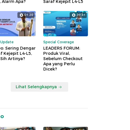
, Alarm Apa?
Saraf Kejepit L4-L5
01:39
39:41
kUpdate
Special Coverage
o: Sering Dengar
LEADERS FORUM:
f Kejepit L4-L5,
Produk Viral,
Sih Artinya?
Sebelum Checkout
Apa yang Perlu
Dicek?
Lihat Selengkapnya
to