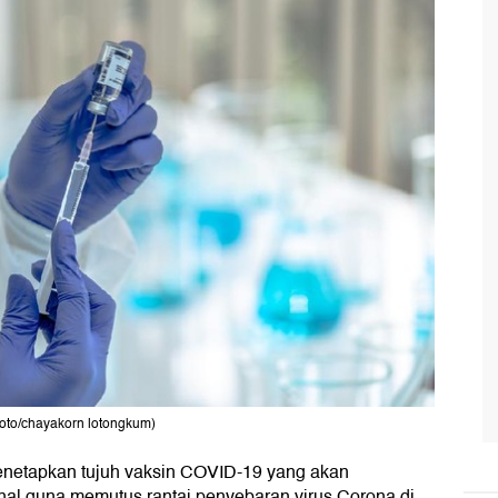
hoto/chayakorn lotongkum)
enetapkan tujuh vaksin COVID-19 yang akan
nal guna memutus rantai penyebaran virus Corona di