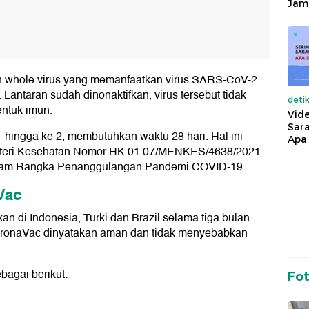
Jam
n whole virus yang memanfaatkan virus SARS-CoV-2
. Lantaran sudah dinonaktifkan, virus tersebut tidak
deti
ntuk imun.
Vide
Sara
 hingga ke 2, membutuhkan waktu 28 hari. Hal ini
Apa 
nteri Kesehatan Nomor HK.01.07/MENKES/4638/2021
dalam Rangka Penanggulangan Pandemi COVID-19.
Vac
gkan di Indonesia, Turki dan Brazil selama tiga bulan
CoronaVac dinyatakan aman dan tidak menyebabkan
agai berikut:
Fo