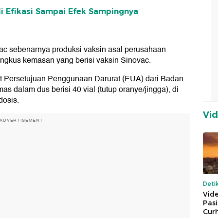
li Efikasi Sampai Efek Sampingnya
ac sebenarnya produksi vaksin asal perusahaan
gkus kemasan yang berisi vaksin Sinovac.
t Persetujuan Penggunaan Darurat (EUA) dari Badan
as dalam dus berisi 40 vial (tutup oranye/jingga), di
dosis.
Vi
ADVERTISEMENT
Deti
Vide
Pas
Cur