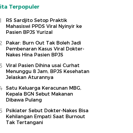
ita Terpopuler
1
RS Sardjito Setop Praktik
Mahasiswi PPDS Viral Nyinyir ke
Pasien BPJS Yurizal
2
Pakar: Burn Out Tak Boleh Jadi
Pembenaran Kasus Viral Dokter-
Nakes Hina Pasien BPJS
3
Viral Pasien Dihina usai Curhat
Menunggu 8 Jam, BPJS Kesehatan
Jelaskan Aturannya
4
Satu Keluarga Keracunan MBG,
Kepala BGN Sebut Makanan
Dibawa Pulang
5
Psikiater Sebut Dokter-Nakes Bisa
Kehilangan Empati Saat Burnout
Tak Tertangani