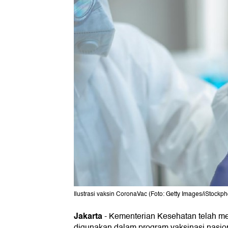
Ilustrasi vaksin CoronaVac (Foto: Getty Images/iStockp
Jakarta
-
Kementerian Kesehatan telah m
digunakan dalam program vaksinasi nasio