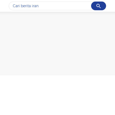
Cancel
Yang sedang ramai dicari
#1
gempa hari ini
#2
gempa
#3
iran
#4
demo
#5
prabowo
Promoted
Terakhir yang dicari
Loading...