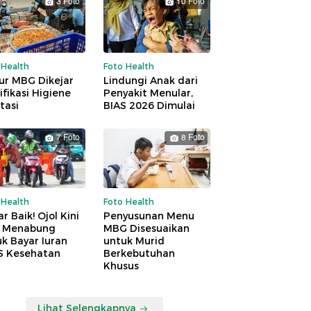
3 Foto
10 Foto
 Health
Foto Health
ur MBG Dikejar
Lindungi Anak dari
ifikasi Higiene
Penyakit Menular,
tasi
BIAS 2026 Dimulai
7 Foto
8 Foto
 Health
Foto Health
r Baik! Ojol Kini
Penyusunan Menu
a Menabung
MBG Disesuaikan
k Bayar Iuran
untuk Murid
S Kesehatan
Berkebutuhan
Khusus
Lihat Selengkapnya