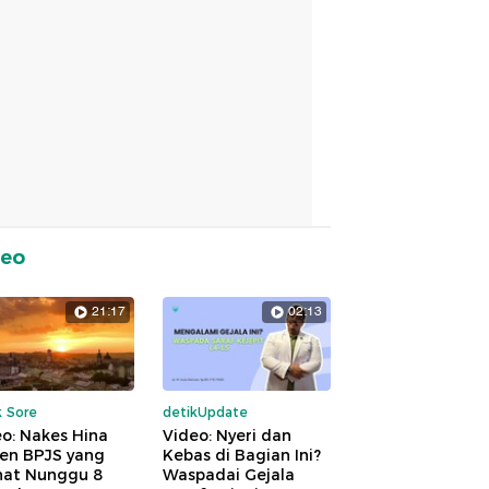
deo
21:17
02:13
k Sore
detikUpdate
o: Nakes Hina
Video: Nyeri dan
ien BPJS yang
Kebas di Bagian Ini?
hat Nunggu 8
Waspadai Gejala