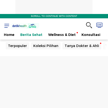
SCROLL TO CONTINUE WITH CONTENT
Home
Berita Sehat
Wellness & Diet
Konsultasi
Terpopuler
Koleksi Pilihan
Tanya Dokter & Ahli
T