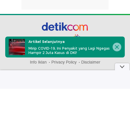
part of
Artikel Selanjutnya
Mirip COVID-19, Ini Penyakit yang Lagi Ngegas
Hampir 2 Juta Kasus di DKI!
Redaksi
Pedoman Media Siber
Karir
Kotak Pos
Info Iklan
Privacy Policy
Disclaimer
Download aplikasi detikcom
Copyright @ 2026 detikcom, All right reserved