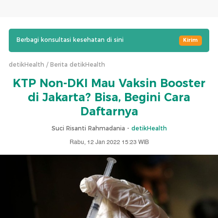
Berbagi konsultasi kesehatan di sini
Kirim
detikHealth
Berita detikHealth
KTP Non-DKI Mau Vaksin Booster
di Jakarta? Bisa, Begini Cara
Daftarnya
Suci Risanti Rahmadania -
detikHealth
Rabu, 12 Jan 2022 15:23 WIB