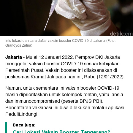
Info lokasi dan cara daftar vaksin booster COVID-19 di Jakarta (Foto:
Grandyos Zafna)
Jakarta
-
Mulai 12 Januari 2022, Pemprov DKI Jakarta
menggelar vaksin booster COVID-19 sesuai kebijakan
Pemerintah Pusat. Vaksin booster ini dilaksanakan di
puskesmas Kramat Jati pada hari ini, Rabu (12/01/2022).
Namun, untuk sementara ini vaksin booster COVID-19
masih diprioritaskan untuk kelompok rentan, yaitu lansia
dan immunocompromised (peserta BPJS PBI).
Pendaftaran vaksinasi ini bisa dilakukan melalui aplikasi
PeduliLindungi.
Baca juga:
Cari Lokasi Vaksin Booster Tangerang?