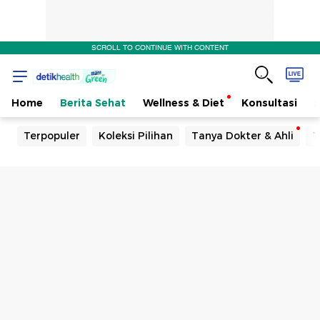
SCROLL TO CONTINUE WITH CONTENT
Home
Berita Sehat
Wellness & Diet
Konsultasi
Terpopuler
Koleksi Pilihan
Tanya Dokter & Ahli
T