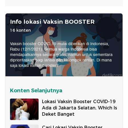
Info lokasi Vaksin BOOSTER
16 konten
Vaksin booster COVID-19 mulai diberikan di Indonesia,
Rabu (12/1/2021). Semua warga Indonesia bisa
mendapatkannya secara gratis, namun untuk sementara
diprioritaskan bagi lansia dan kelompok rentan. Di mana
saja lokasi vaksin booster?
Konten Selanjutnya
Lokasi Vaksin Booster COVID-19
Ada di Jakarta Selatan, Which Is
Deket Banget
Cari Lokasi Vaksin Booster