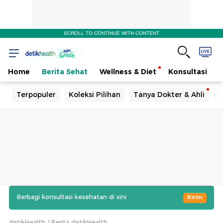
SCROLL TO CONTINUE WITH CONTENT
Home
Berita Sehat
Wellness & Diet
Konsultasi
Terpopuler
Koleksi Pilihan
Tanya Dokter & Ahli
T
Berbagi konsultasi kesehatan di sini
Kirim
detikHealth
Berita detikHealth