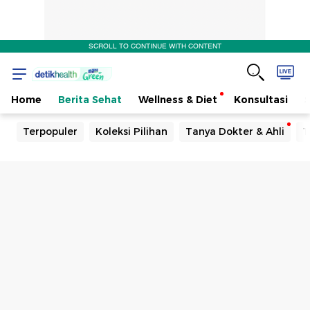
SCROLL TO CONTINUE WITH CONTENT
Home
Berita Sehat
Wellness & Diet
Konsultasi
Terpopuler
Koleksi Pilihan
Tanya Dokter & Ahli
T