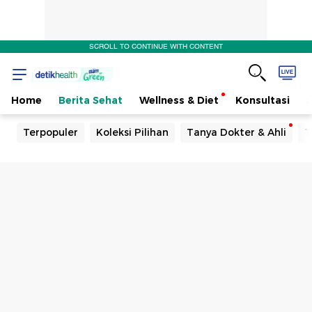
SCROLL TO CONTINUE WITH CONTENT
Home
Berita Sehat
Wellness & Diet
Konsultasi
Terpopuler
Koleksi Pilihan
Tanya Dokter & Ahli
T