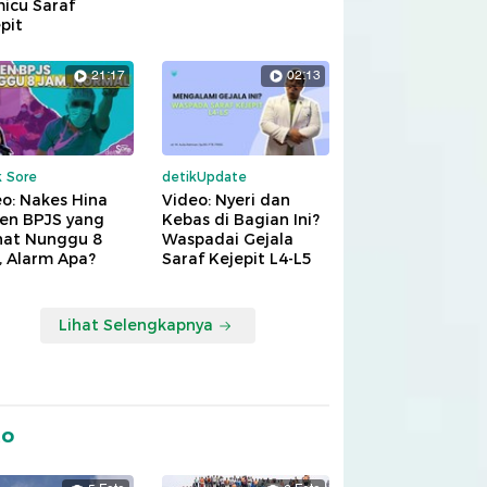
icu Saraf
pit
21:17
02:13
k Sore
detikUpdate
o: Nakes Hina
Video: Nyeri dan
ien BPJS yang
Kebas di Bagian Ini?
hat Nunggu 8
Waspadai Gejala
, Alarm Apa?
Saraf Kejepit L4-L5
Lihat Selengkapnya
to