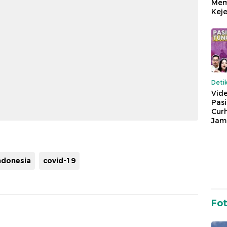
Mem
Keje
Deti
Vide
Pas
Cur
Jam
ndonesia
covid-19
Fo