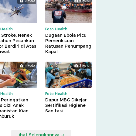
5 Foto
6 Foto
 Health
Foto Health
 Stroke, Nenek
Dugaan Ebola Picu
Tahun Pecahkan
Pemeriksaan
r Berdiri di Atas
Ratusan Penumpang
awat
Kapal
4 Foto
3 Foto
 Health
Foto Health
 Peringatkan
Dapur MBG Dikejar
is Gizi Anak
Sertifikasi Higiene
hanistan Kian
Sanitasi
buruk
Lihat Selengkapnya