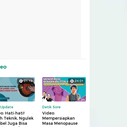
deo
01:19
24:01
kUpdate
Detik Sore
o: Hati-hati!
Video:
h Teknik, Ngulek
Mempersiapkan
bel Juga Bisa
Masa Menopause