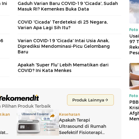
 Ini
Gaduh Varian Baru COVID-19 'Cicada', Sudah
Masuk RI? Kemenkes Buka Data
COVID 'Cicada' Terdeteksi di 25 Negara,
Varian Apa Lagi Sih Itu?
Foto
Usai
66
Varian COVID-19 'Cicada' Intai Usia Anak,
97 
Diprediksi Mendominasi-Picu Gelombang
Reko
Baru
Pes
Apakah 'Super Flu' Lebih Mematikan dari
COVID? Ini Kata Menkes
Foto
PBB
Kris
Afg
Mem