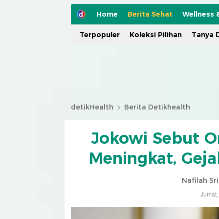
Home
Berita Sehat
Wellness 
Terpopuler
Koleksi Pilihan
Tanya D
detikHealth
Berita Detikhealth
Jokowi Sebut O
Meningkat, Geja
Nafilah Sr
Jumat,