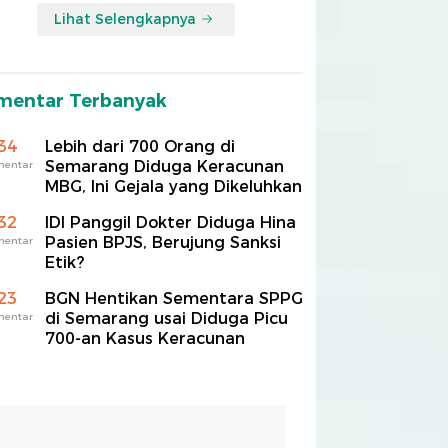
Lihat Selengkapnya
mentar Terbanyak
34
Lebih dari 700 Orang di
Semarang Diduga Keracunan
mentar
MBG, Ini Gejala yang Dikeluhkan
32
IDI Panggil Dokter Diduga Hina
Pasien BPJS, Berujung Sanksi
mentar
Etik?
23
BGN Hentikan Sementara SPPG
di Semarang usai Diduga Picu
mentar
700-an Kasus Keracunan