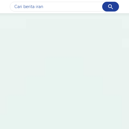
Cancel
Yang sedang ramai dicari
#1
data live draw sgp
#2
kebakaran
#3
prabowo
#4
iran
#5
gempa hari ini
Promoted
Terakhir yang dicari
Loading...