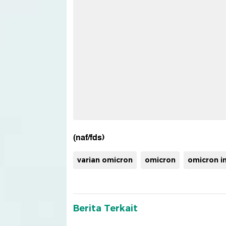
(naf/fds)
varian omicron
omicron
omicron i
Berita Terkait