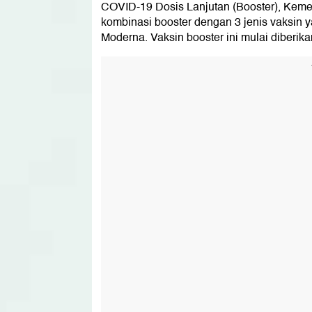
COVID-19 Dosis Lanjutan (Booster), Kem
kombinasi booster dengan 3 jenis vaksin y
Moderna. Vaksin booster ini mulai diberik