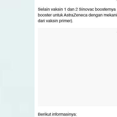
Selain vaksin 1 dan 2 Sinovac boosterny
booster untuk AstraZeneca dengan mekani
dari vaksin primer).
Berikut informasinya: