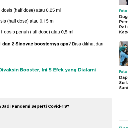
dosis (half dose) atau 0,25 ml
Foto
Dug
sis (half dose) atau 0,15 ml
Pem
Rat
 dosis penuh (full dose) atau 0,5 ml
Kap
1 dan 2 Sinovac boosternya apa
? Bisa dilihat dari
vaksin Booster, Ini 5 Efek yang Dialami
Foto
Dap
Sert
Sani
 Jadi Pandemi Seperti Covid-19?