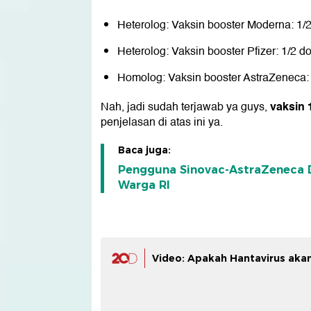
Heterolog: Vaksin booster Moderna: 1/2 
Heterolog: Vaksin booster Pfizer: 1/2 do
Homolog: Vaksin booster AstraZeneca: 1
vaksin 
Nah, jadi sudah terjawab ya guys,
penjelasan di atas ini ya.
Baca juga:
Pengguna Sinovac-AstraZeneca Di
Warga RI
Video: Apakah Hantavirus akan