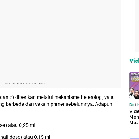
Vi
O CONTINUE WITH CONTENT
 dan 2) diberikan melalui mekanisme heterolog, yaitu
ng berbeda dari vaksin primer sebelumnya. Adapun
Deti
Vide
Mem
Mas
ose) atau 0,25 ml
half dose) atau 0,15 ml