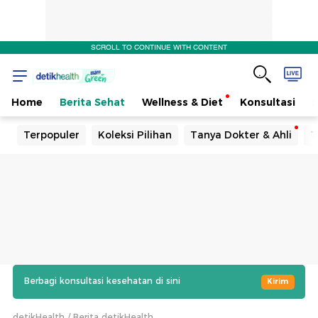
SCROLL TO CONTINUE WITH CONTENT
Home
Berita Sehat
Wellness & Diet
Konsultasi
Terpopuler
Koleksi Pilihan
Tanya Dokter & Ahli
T
Berbagi konsultasi kesehatan di sini
Kirim
detikHealth
Berita detikHealth