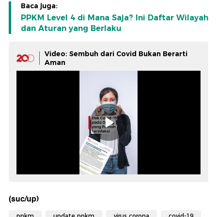
Baca juga:
PPKM Level 4 di Mana Saja? Ini Daftar Wilayah
dan Aturan yang Berlaku
Video: Sembuh dari Covid Bukan Berarti
Aman
(suc/up)
ppkm
update ppkm
virus corona
covid-19