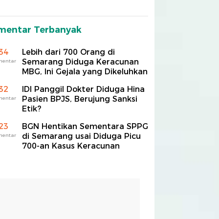
mentar Terbanyak
34
Lebih dari 700 Orang di
Semarang Diduga Keracunan
mentar
MBG, Ini Gejala yang Dikeluhkan
32
IDI Panggil Dokter Diduga Hina
Pasien BPJS, Berujung Sanksi
mentar
Etik?
23
BGN Hentikan Sementara SPPG
di Semarang usai Diduga Picu
mentar
700-an Kasus Keracunan