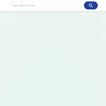
Cancel
Yang sedang ramai dicari
#1
data live draw sgp
#2
piala presiden 2026
#3
prabowo
#4
iran
#5
gempa hari ini
Promoted
Terakhir yang dicari
Loading...