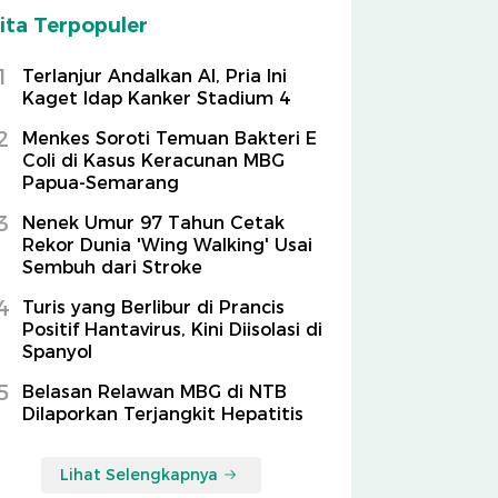
ita Terpopuler
1
Terlanjur Andalkan AI, Pria Ini
Kaget Idap Kanker Stadium 4
2
Menkes Soroti Temuan Bakteri E
Coli di Kasus Keracunan MBG
Papua-Semarang
3
Nenek Umur 97 Tahun Cetak
Rekor Dunia 'Wing Walking' Usai
Sembuh dari Stroke
4
Turis yang Berlibur di Prancis
Positif Hantavirus, Kini Diisolasi di
Spanyol
5
Belasan Relawan MBG di NTB
Dilaporkan Terjangkit Hepatitis
Lihat Selengkapnya