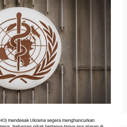
WHO) mendesak Ukraina segera menghancurkan
umnya. Sebagian pihak bertanya-tanya apa alasan di