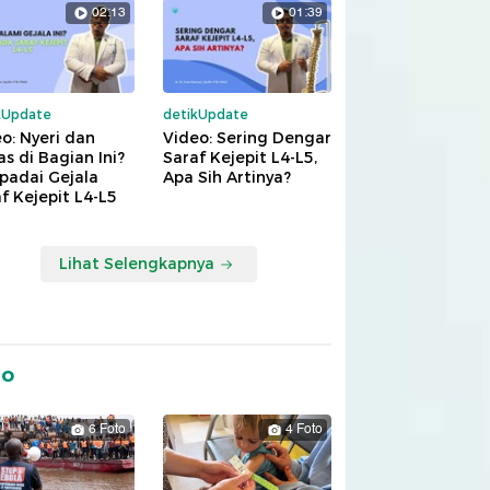
02:13
01:39
kUpdate
detikUpdate
o: Nyeri dan
Video: Sering Dengar
s di Bagian Ini?
Saraf Kejepit L4-L5,
padai Gejala
Apa Sih Artinya?
f Kejepit L4-L5
Lihat Selengkapnya
to
6 Foto
4 Foto