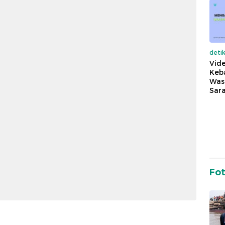
deti
Vide
Keba
Was
Sara
Fo