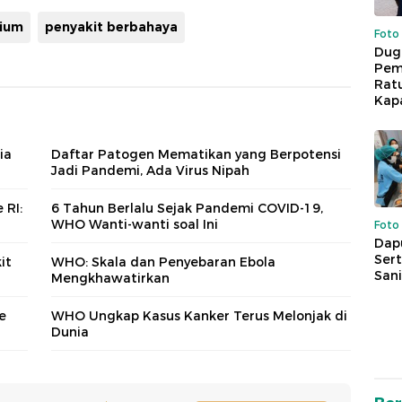
rium
penyakit berbahaya
Foto
Dug
Pem
Rat
Kap
ia
Daftar Patogen Mematikan yang Berpotensi
Jadi Pandemi, Ada Virus Nipah
 RI:
6 Tahun Berlalu Sejak Pandemi COVID-19,
WHO Wanti-wanti soal Ini
Foto
Dap
Sert
it
WHO: Skala dan Penyebaran Ebola
Sani
Mengkhawatirkan
e
WHO Ungkap Kasus Kanker Terus Melonjak di
Dunia