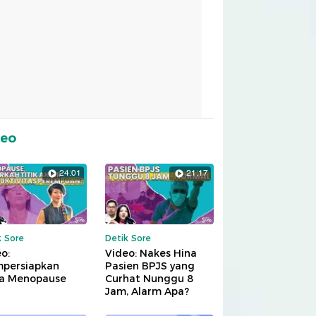
deo
24:01
21:17
k Sore
Detik Sore
o:
Video: Nakes Hina
persiapkan
Pasien BPJS yang
a Menopause
Curhat Nunggu 8
Jam, Alarm Apa?