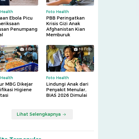
 Health
Foto Health
aan Ebola Picu
PBB Peringatkan
eriksaan
Krisis Gizi Anak
usan Penumpang
Afghanistan Kian
al
Memburuk
3 Foto
10 Foto
 Health
Foto Health
ur MBG Dikejar
Lindungi Anak dari
ifikasi Higiene
Penyakit Menular,
tasi
BIAS 2026 Dimulai
Lihat Selengkapnya